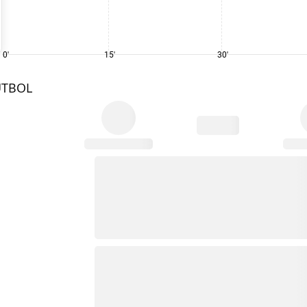
0'
15'
30'
UTBOL