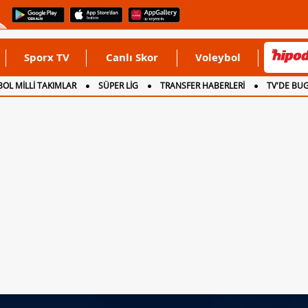
Sporx TV
Canlı Skor
Voleybol
OL MİLLİ TAKIMLAR
SÜPER LİG
TRANSFER HABERLERİ
TV'DE BU