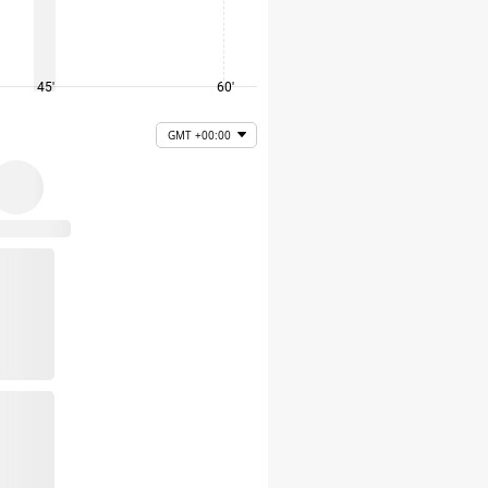
45'
60'
75'
GMT +00:00