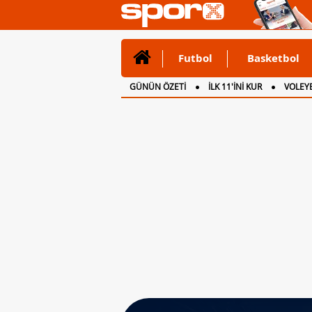
Futbol
Basketbol
GÜNÜN ÖZETİ
İLK 11'İNİ KUR
VOLEYB
CANLI ANLATIM
İNGİLTERE