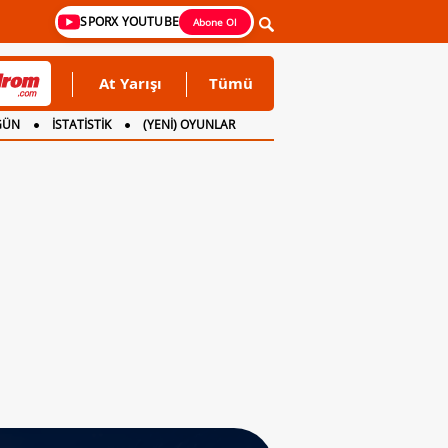
SPORX YOUTUBE
Abone Ol
At Yarışı
Tümü
GÜN
İSTATİSTİK
(YENİ) OYUNLAR