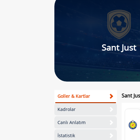
Sant Just
Sant Ju
Goller & Kartlar
Kadrolar
Canlı Anlatım
İstatistik