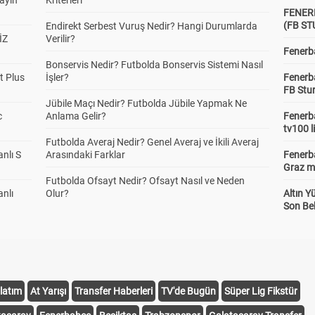
yayın
Kriterleri
FENER
(FB S
Endirekt Serbest Vuruş Nedir? Hangi Durumlarda
İZ
Verilir?
Fenerba
Bonservis Nedir? Futbolda Bonservis Sistemi Nasıl
t Plus
İşler?
Fenerb
FB Stu
Jübile Maçı Nedir? Futbolda Jübile Yapmak Ne
c
Anlama Gelir?
Fenerba
tv100 l
Futbolda Averaj Nedir? Genel Averaj ve İkili Averaj
anlı S
Arasındaki Farklar
Fenerba
Graz ma
Futbolda Ofsayt Nedir? Ofsayt Nasıl ve Neden
anlı
Olur?
Altın Y
Son Bek
latım
At Yarışı
Transfer Haberleri
TV'de Bugün
Süper Lig Fikstür