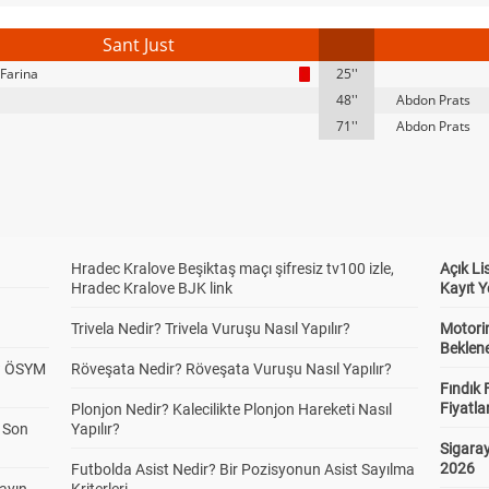
Sant Just
Farina
25''
48''
Abdon Prats
71''
Abdon Prats
Hradec Kralove Beşiktaş maçı şifresiz tv100 izle,
Açık L
Hradec Kralove BJK link
Kayıt Y
Trivela Nedir? Trivela Vuruşu Nasıl Yapılır?
Motorin
Beklene
? ÖSYM
Röveşata Nedir? Röveşata Vuruşu Nasıl Yapılır?
Fındık 
Fiyatla
Plonjon Nedir? Kalecilikte Plonjon Hareketi Nasıl
a Son
Yapılır?
Sigaray
2026
Futbolda Asist Nedir? Bir Pozisyonun Asist Sayılma