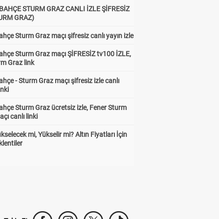
BAHÇE STURM GRAZ CANLI İZLE ŞİFRESİZ
TURM GRAZ)
hçe Sturm Graz maçı şifresiz canlı yayın izle
ahçe Sturm Graz maçı ŞİFRESİZ tv100 İZLE,
rm Graz link
hçe - Sturm Graz maçı şifresiz izle canlı
inki
hçe Sturm Graz ücretsiz izle, Fener Sturm
çı canlı linki
ükselecek mi, Yükselir mi? Altın Fiyatları İçin
lentiler