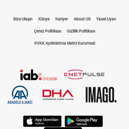
Bize Ulaşın
Künye
Kariyer
About US
Yasal Uyarı
Çerez Politikası
Gizlilik Politikası
KVKK Aydınlatma Metni Kurumsal