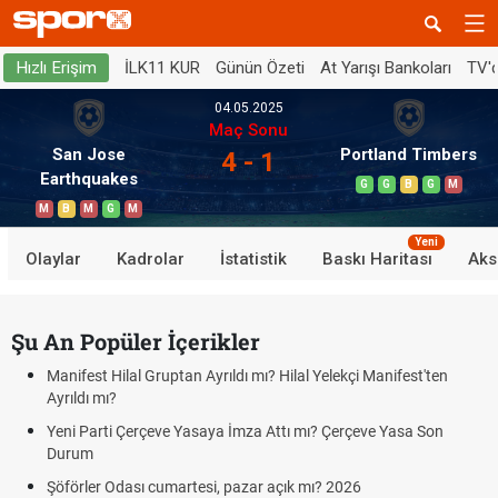
İLK11 KUR
Günün Özeti
At Yarışı Bankoları
TV'
Hızlı Erişim
04.05.2025
Maç Sonu
San Jose
Portland Timbers
4 - 1
Earthquakes
G
G
B
G
M
M
B
M
G
M
Yeni
Olaylar
Kadrolar
İstatistik
Baskı Haritası
Aks
Şu An Popüler İçerikler
Manifest Hilal Gruptan Ayrıldı mı? Hilal Yelekçi Manifest'ten
Ayrıldı mı?
Yeni Parti Çerçeve Yasaya İmza Attı mı? Çerçeve Yasa Son
Durum
Şöförler Odası cumartesi, pazar açık mı? 2026