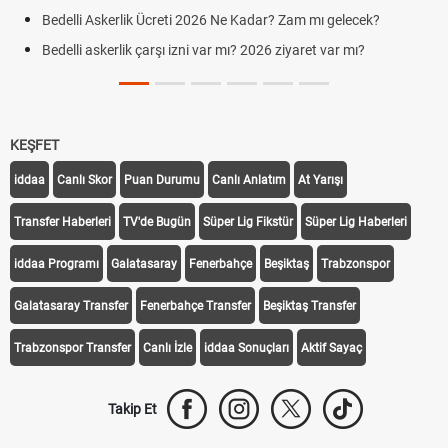
Bedelli Askerlik Ücreti 2026 Ne Kadar? Zam mı gelecek?
Bedelli askerlik çarşı izni var mı? 2026 ziyaret var mı?
KEŞFET
iddaa
Canlı Skor
Puan Durumu
Canlı Anlatım
At Yarışı
Transfer Haberleri
TV'de Bugün
Süper Lig Fikstür
Süper Lig Haberleri
iddaa Programı
Galatasaray
Fenerbahçe
Beşiktaş
Trabzonspor
Galatasaray Transfer
Fenerbahçe Transfer
Beşiktaş Transfer
Trabzonspor Transfer
Canlı İzle
iddaa Sonuçları
Aktif Sayaç
Takip Et