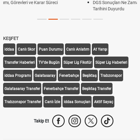
üreci
DGS Sonuçları Ne Zaman Açıklanacak 2026? ÖS
Tarihini Duyurdu
KEŞFET
iddaa
Canlı Skor
Puan Durumu
Canlı Anlatım
At Yarışı
Transfer Haberleri
TV'de Bugün
Süper Lig Fikstür
Süper Lig Haberleri
iddaa Programı
Galatasaray
Fenerbahçe
Beşiktaş
Trabzonspor
Galatasaray Transfer
Fenerbahçe Transfer
Beşiktaş Transfer
Trabzonspor Transfer
Canlı İzle
iddaa Sonuçları
Aktif Sayaç
Takip Et