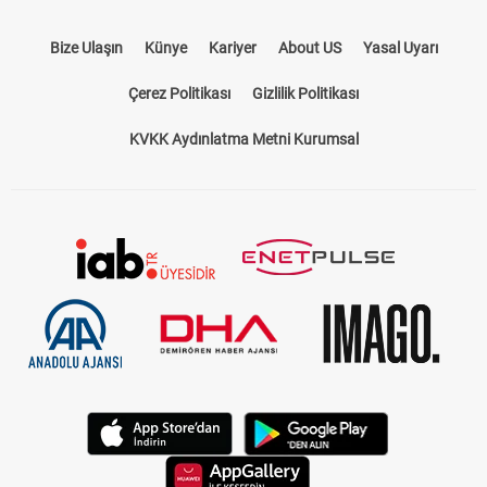
Bize Ulaşın
Künye
Kariyer
About US
Yasal Uyarı
Çerez Politikası
Gizlilik Politikası
KVKK Aydınlatma Metni Kurumsal