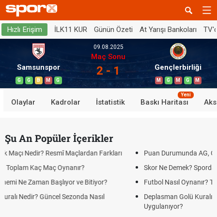
İLK11 KUR
Günün Özeti
At Yarışı Bankoları
TV'
Hızlı Erişim
09.08.2025
Maç Sonu
Samsunspor
Gençlerbirliği
2 - 1
G
G
B
M
G
M
G
M
G
M
Yeni
Olaylar
Kadrolar
İstatistik
Baskı Haritası
Aks
Şu An Popüler İçerikler
çlardan Farkları
Puan Durumunda AG, OM ve Diğer Kısaltmalar Ne
ır?
Skor Ne Demek? Sporda Skor ve Sonuç Kavramlar
ve Bitiyor?
Futbol Nasıl Oynanır? Temel Futbol Kuralları
onda Nasıl
Deplasman Golü Kuralı Nedir? Hangi Organizasyo
Uygulanıyor?