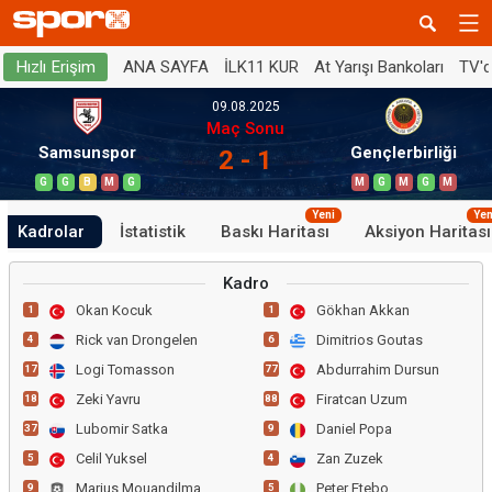
ANA SAYFA
İLK11 KUR
At Yarışı Bankoları
TV'
Hızlı Erişim
09.08.2025
Maç Sonu
Samsunspor
Gençlerbirliği
2 - 1
G
G
B
M
G
M
G
M
G
M
Yeni
Yen
Kadrolar
İstatistik
Baskı Haritası
Aksiyon Haritası
Kadro
Okan Kocuk
Gökhan Akkan
1
1
Rick van Drongelen
Dimitrios Goutas
4
6
Logi Tomasson
Abdurrahim Dursun
17
77
Zeki Yavru
Firatcan Uzum
18
88
Lubomir Satka
Daniel Popa
37
9
Celil Yuksel
Zan Zuzek
5
4
Marius Mouandilmadji
Peter Etebo
9
5