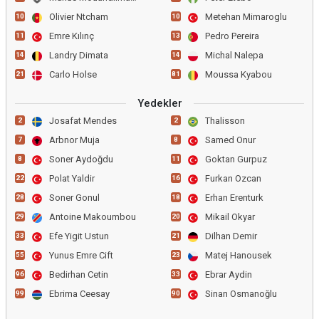
Olivier Ntcham
Metehan Mimaroglu
10
10
Emre Kılınç
Pedro Pereira
11
13
Landry Dimata
Michal Nalepa
14
14
Carlo Holse
Moussa Kyabou
21
81
Yedekler
Josafat Mendes
Thalisson
2
2
Arbnor Muja
Samed Onur
7
8
Soner Aydoğdu
Goktan Gurpuz
8
11
Polat Yaldir
Furkan Ozcan
22
16
Soner Gonul
Erhan Erenturk
28
18
Antoine Makoumbou
Mikail Okyar
29
20
Efe Yigit Ustun
Dilhan Demir
33
21
Yunus Emre Cift
Matej Hanousek
55
23
Bedirhan Cetin
Ebrar Aydin
96
33
Ebrima Ceesay
Sinan Osmanoğlu
99
90