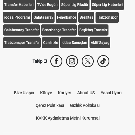
Transfer Haberleri
TV'de Bugün
Süper Lig Fikstür
Süper Lig Haberleri
iddaa Programı
Galatasaray
Fenerbahçe
Beşiktaş
Trabzonspor
Galatasaray Transfer
Fenerbahçe Transfer
Beşiktaş Transfer
Trabzonspor Transfer
Canlı İzle
iddaa Sonuçları
Aktif Sayaç
Takip Et
Bize Ulaşın
Künye
Kariyer
About US
Yasal Uyarı
Çerez Politikası
Gizlilik Politikası
KVKK Aydınlatma Metni Kurumsal