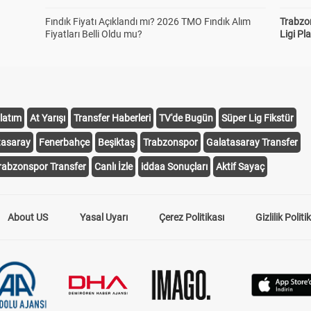
Fındık Fiyatı Açıklandı mı? 2026 TMO Fındık Alım
Trabzo
Fiyatları Belli Oldu mu?
Ligi Pla
latım
At Yarışı
Transfer Haberleri
TV'de Bugün
Süper Lig Fikstür
tasaray
Fenerbahçe
Beşiktaş
Trabzonspor
Galatasaray Transfer
rabzonspor Transfer
Canlı İzle
iddaa Sonuçları
Aktif Sayaç
About US
Yasal Uyarı
Çerez Politikası
Gizlilik Politi