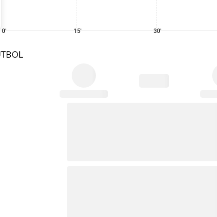
0'
15'
30'
UTBOL