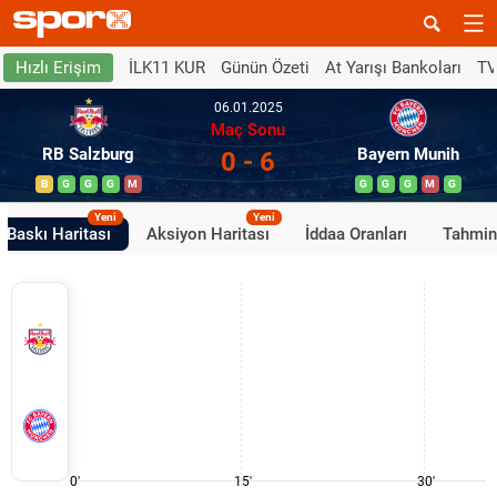
İLK11 KUR
Günün Özeti
At Yarışı Bankoları
TV
Hızlı Erişim
06.01.2025
Maç Sonu
RB Salzburg
Bayern Munih
0 - 6
B
G
G
G
M
G
G
G
M
G
Yeni
Yeni
Baskı Haritası
Aksiyon Haritası
İddaa Oranları
Tahmin
0'
15'
30'