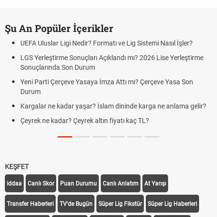
Şu An Popüler İçerikler
UEFA Uluslar Ligi Nedir? Formatı ve Lig Sistemi Nasıl İşler?
LGS Yerleştirme Sonuçları Açıklandı mı? 2026 Lise Yerleştirme
Sonuçlarında Son Durum
Yeni Parti Çerçeve Yasaya İmza Attı mı? Çerçeve Yasa Son
Durum
Kargalar ne kadar yaşar? İslam dininde karga ne anlama gelir?
Çeyrek ne kadar? Çeyrek altın fiyatı kaç TL?
KEŞFET
iddaa
Canlı Skor
Puan Durumu
Canlı Anlatım
At Yarışı
Transfer Haberleri
TV'de Bugün
Süper Lig Fikstür
Süper Lig Haberleri