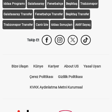
iddaa Programı
Galatasaray
Fenerbahçe
Beşiktaş
Trabzonspor
Galatasaray Transfer
Fenerbahçe Transfer
Beşiktaş Transfer
Trabzonspor Transfer
Canlı İzle
iddaa Sonuçları
Aktif Sayaç
Takip Et
Bize Ulaşın
Künye
Kariyer
About US
Yasal Uyarı
Çerez Politikası
Gizlilik Politikası
KVKK Aydınlatma Metni Kurumsal