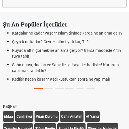
Şu An Popüler İçerikler
Kargalar ne kadar yaşar? İslam dininde karga ne anlama gelir?
Çeyrek ne kadar? Çeyrek altın fiyatı kaç TL?
Rüyada altın görmek ne anlama geliyor? 8 kısa maddede Altın
rüya tabiri
Sabır duası, duaları ve Sabır ile ilgili ayetler hadisler! Kuran'da
sabır nasıl anlatılır?
Kediler neden kusar? Kedi kustuktan sonra ne yapılmalı
KEŞFET
iddaa
Canlı Skor
Puan Durumu
Canlı Anlatım
At Yarışı
Transfer Haberleri
TV'de Bugün
Süper Lig Fikstür
Süper Lig Haberleri