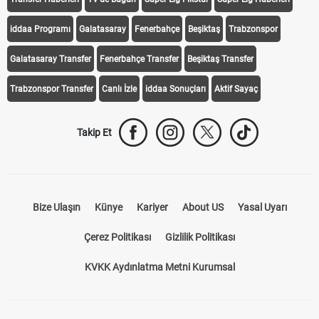
iddaa Programı
Galatasaray
Fenerbahçe
Beşiktaş
Trabzonspor
Galatasaray Transfer
Fenerbahçe Transfer
Beşiktaş Transfer
Trabzonspor Transfer
Canlı İzle
iddaa Sonuçları
Aktif Sayaç
Takip Et
Bize Ulaşın
Künye
Kariyer
About US
Yasal Uyarı
Çerez Politikası
Gizlilik Politikası
KVKK Aydınlatma Metni Kurumsal