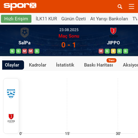
İLK11 KUR
Günün Özeti
At Yarışı Bankoları
TV
Hızlı Erişim
23.08.2025
Maç Sonu
SalPa
JIPPO
0 - 1
G
G
M
M
G
M
G
B
G
G
Yeni
Olaylar
Kadrolar
İstatistik
Baskı Haritası
Aksiyon
0'
15'
30'