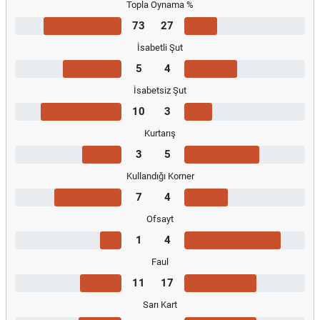
Topla Oynama %
73
27
İsabetli Şut
5
4
İsabetsiz Şut
10
3
Kurtarış
3
5
Kullandığı Korner
7
4
Ofsayt
1
4
Faul
11
17
Sarı Kart