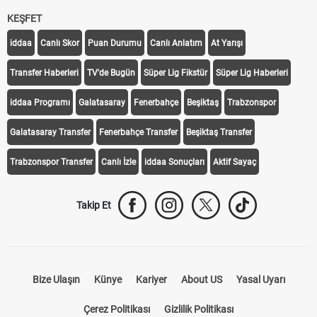
KEŞFET
iddaa
Canlı Skor
Puan Durumu
Canlı Anlatım
At Yarışı
Transfer Haberleri
TV'de Bugün
Süper Lig Fikstür
Süper Lig Haberleri
iddaa Programı
Galatasaray
Fenerbahçe
Beşiktaş
Trabzonspor
Galatasaray Transfer
Fenerbahçe Transfer
Beşiktaş Transfer
Trabzonspor Transfer
Canlı İzle
iddaa Sonuçları
Aktif Sayaç
Takip Et
Bize Ulaşın
Künye
Kariyer
About US
Yasal Uyarı
Çerez Politikası
Gizlilik Politikası