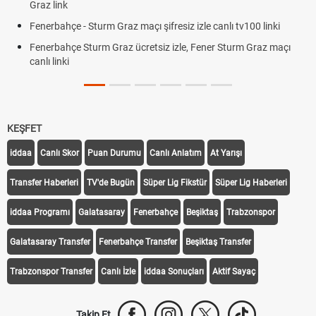
Graz link
Fenerbahçe - Sturm Graz maçı şifresiz izle canlı tv100 linki
Fenerbahçe Sturm Graz ücretsiz izle, Fener Sturm Graz maçı
canlı linki
KEŞFET
iddaa
Canlı Skor
Puan Durumu
Canlı Anlatım
At Yarışı
Transfer Haberleri
TV'de Bugün
Süper Lig Fikstür
Süper Lig Haberleri
iddaa Programı
Galatasaray
Fenerbahçe
Beşiktaş
Trabzonspor
Galatasaray Transfer
Fenerbahçe Transfer
Beşiktaş Transfer
Trabzonspor Transfer
Canlı İzle
iddaa Sonuçları
Aktif Sayaç
Takip Et