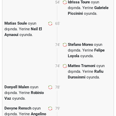
Idrissa Toure
oyun
54'
dışında. Yerine
Gabriele
Piccinini
oyunda.
Matias Soule
oyun
65'
dışında. Yerine
Neil El
Aynaoui
oyunda.
Stefano Moreo
oyun
74'
dışında. Yerine
Felipe
Loyola
oyunda.
Matteo Tramoni
oyun
74'
dışında. Yerine
Rafiu
Durosinmi
oyunda.
Donyell Malen
oyun
78'
dışında. Yerine
Robinio
Vaz
oyunda.
Devyne Rensch
oyun
79'
dışında. Yerine
Angelino