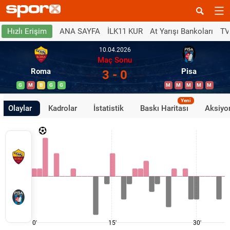
ANA SAYFA
İLK11 KUR
At Yarışı Bankoları
TV
Hızlı Erişim
10.04.2026
Maç Sonu
Roma
Pisa
3 - 0
G
M
B
G
G
M
M
M
M
M
Yeni
Olaylar
Kadrolar
İstatistik
Baskı Haritası
Aksiyon
0'
15'
30'