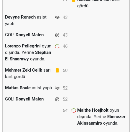
gördü
Devyne Rensch
asist
43'
yaptı.
GOL!
Donyell Malen
43'
Lorenzo Pellegrini
oyun
46'
dışında. Yerine
Stephan
El Shaarawy
oyunda.
Mehmet Zeki Celik
sarı
50'
kart gördü
Matias Soule
asist yaptı.
52'
GOL!
Donyell Malen
52'
Malthe Hoejholt
oyun
54'
dışında. Yerine
Ebenezer
Akinsanmiro
oyunda.