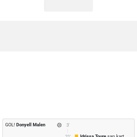
GOL!
Donyell Malen
3'
Idrissa Toure
sarı kart
21'