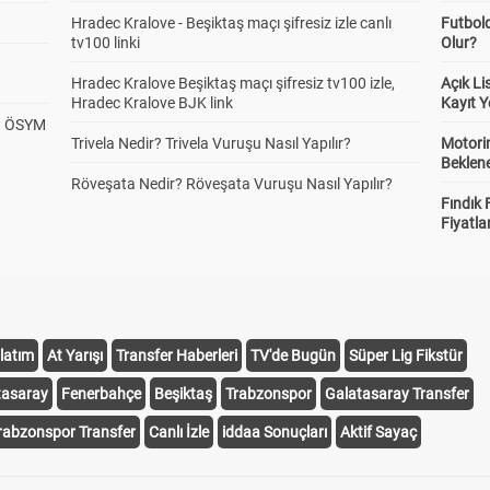
Hradec Kralove - Beşiktaş maçı şifresiz izle canlı
Futbol
tv100 linki
Olur?
Hradec Kralove Beşiktaş maçı şifresiz tv100 izle,
Açık L
Hradec Kralove BJK link
Kayıt Y
? ÖSYM
Trivela Nedir? Trivela Vuruşu Nasıl Yapılır?
Motorin
Beklene
Röveşata Nedir? Röveşata Vuruşu Nasıl Yapılır?
Fındık 
Fiyatla
latım
At Yarışı
Transfer Haberleri
TV'de Bugün
Süper Lig Fikstür
tasaray
Fenerbahçe
Beşiktaş
Trabzonspor
Galatasaray Transfer
rabzonspor Transfer
Canlı İzle
iddaa Sonuçları
Aktif Sayaç