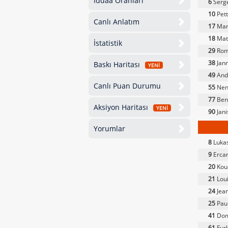
İddaa Oranları
6
Serg
10
Pett
Canlı Anlatım
17
Mam
18
Matt
İstatistik
29
Rom
38
Jann
Baskı Haritası
YENİ
49
Andr
Canlı Puan Durumu
55
Nen
77
Ben
Aksiyon Haritası
YENİ
90
Jani
Yorumlar
8
Lukas
9
Ercan
20
Kou
21
Lou
24
Jean
25
Paul
41
Dom
61
Fur