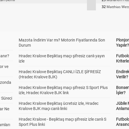
32
Matthias Wet
Mazota İndirim Var mı? Motorin Fiyatlarında Son
Plonjon
Durum
Yapılır
anır?
Hradec Kralove Beşiktaş maçı şifresiz canlı yayın
Futbold
izle
Kriterle
or ve
Hradec Kralove Beşiktaş CANLI İZLE ŞİFRESİZ
Endire
(Hradec Kralove BJK)
Verilir?
ezonda
Hradec Kralove Beşiktaş maçı şifresiz S Sport Plus
Bonserv
izle, Hradec Kralove BJK link
İşler?
 Süreci
Hradec Kralove Beşiktaş ücretsiz izle, Hradec
Jübile
Kralove BJK maçı canlı linki
Anlama
ar Ne
Hradec Kralove - Beşiktaş maçı şifresiz izle canlı S
Futbold
Sport Plus linki
Arasınd
amları