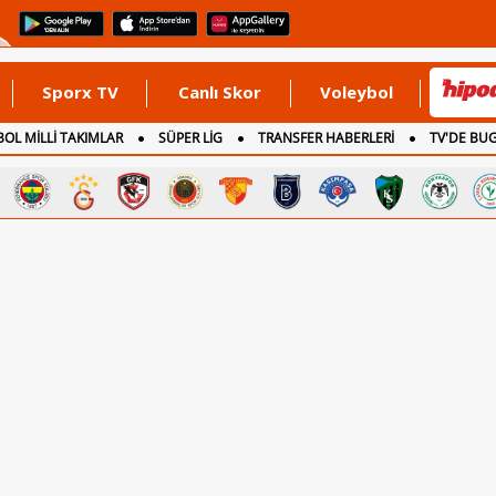
Sporx TV
Canlı Skor
Voleybol
OL MİLLİ TAKIMLAR
SÜPER LİG
TRANSFER HABERLERİ
TV'DE BU