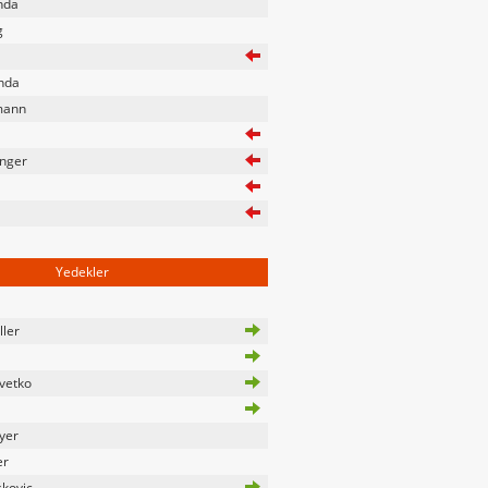
nda
g
nda
mann
nger
Yedekler
ller
vetko
yer
er
kovic