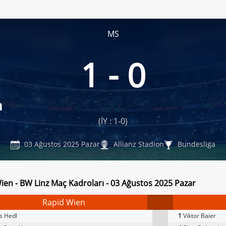
MS
1 - 0
n
(İY : 1-0)
03 Ağustos 2025 Pazar
Allianz Stadion
Bundesliga
ien - BW Linz Maç Kadroları - 03 Ağustos 2025 Pazar
Rapid Wien
s Hedl
1
Viktor Baier