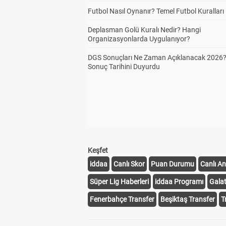
Futbol Nasıl Oynanır? Temel Futbol Kuralları
Deplasman Golü Kuralı Nedir? Hangi
Organizasyonlarda Uygulanıyor?
DGS Sonuçları Ne Zaman Açıklanacak 2026
Sonuç Tarihini Duyurdu
Keşfet
iddaa
Canlı Skor
Puan Durumu
Canlı An
Süper Lig Haberleri
iddaa Programı
Gala
Fenerbahçe Transfer
Beşiktaş Transfer
T