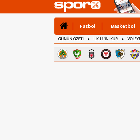
Futbol
Basketbol
GÜNÜN ÖZETİ
İLK 11'İNİ KUR
VOLEYB
CANLI ANLATIM
İNGİLTERE