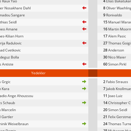
e Raux Yao
4
Elias Bakatuka
er Nosakhare Dahl
8
Oliver Waehlin
adou Sangare
9
Ronivaldo
hias Seidl
15
Manuel Mara
eo Amane
16
Martin Moor
es-Kilian Horn
17
Alem Pasic
ija Radulovic
27
Thomas Goigi
ad Cvetkovic
28
Anderson
deguz Bolla
30
Nico Maier
s Antiste
60
Simon Pirkl
Yedekler
 Grgic
2
Fabio Strauss
 Kara
7
Jakob Knollmue
adio Ange Ahoussou
11
Joao Luiz
is Schaub
14
Christopher C
 Marcelin
20
Simon Seidl
 Gartler
21
Felix Gerstma
inik Weixelbraun
24
Thomas Turn
kan Demir
25
Muharem Hus