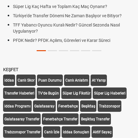
Süper Lig Kaç Hafta ve Toplam Kaç Maç Oynanır?
Türkiye'de Transfer Dönemi Ne Zaman Başlıyor ve Bitiyor?
TFF Yabancı Oyuncu Kuralı Nedir? Güncel Sezonda Nasıl
Uygulanıyor?
PFDK Nedir? PFDK Açılımı, Görevleri ve Karar Süreci
KEŞFET
iddaa
Canlı Skor
Puan Durumu
Canlı Anlatım
At Yarışı
Transfer Haberleri
TV'de Bugün
Süper Lig Fikstür
Süper Lig Haberleri
iddaa Programı
Galatasaray
Fenerbahçe
Beşiktaş
Trabzonspor
Galatasaray Transfer
Fenerbahçe Transfer
Beşiktaş Transfer
Trabzonspor Transfer
Canlı İzle
iddaa Sonuçları
Aktif Sayaç