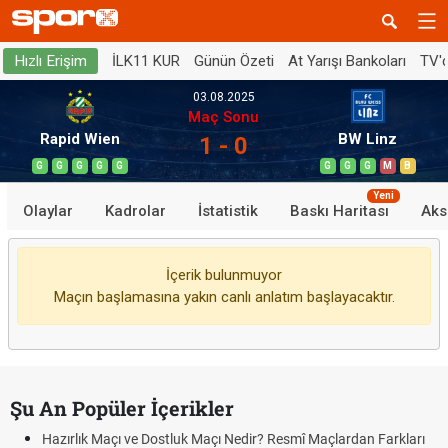
İLK11 KUR
Günün Özeti
At Yarışı Bankoları
TV'
Hızlı Erişim
03.08.2025
Maç Sonu
Rapid Wien
BW Linz
1 - 0
G
G
G
G
G
G
G
G
M
B
Yeni
Olaylar
Kadrolar
İstatistik
Baskı Haritası
Aks
İçerik bulunmuyor
Maçın başlamasına yakın canlı anlatım başlayacaktır.
Şu An Popüler İçerikler
Hazırlık Maçı ve Dostluk Maçı Nedir? Resmî Maçlardan Farkları