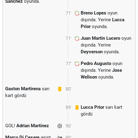
Sanchez
oyunda.
Breno Lopes
oyun
71'
dışında. Yerine
Lucca
Prior
oyunda.
Juan Martin Lucero
oyun
71'
dışında. Yerine
Deyverson
oyunda.
Pedro Augusto
oyun
77'
dışında. Yerine
Jose
Welison
oyunda.
Gaston Martirena
sarı
80'
kart gördü
Lucca Prior
sarı kart
89'
gördü
GOL!
Adrian Martinez
90'
Marco Di Cesare
asist
90'