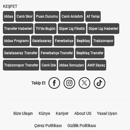
KEŞFET
iddaa
Canlı Skor
Puan Durumu
Canlı Anlatım
At Yarışı
Transfer Haberleri
TV'de Bugün
Süper Lig Fikstür
Süper Lig Haberleri
iddaa Programı
Galatasaray
Fenerbahçe
Beşiktaş
Trabzonspor
Galatasaray Transfer
Fenerbahçe Transfer
Beşiktaş Transfer
Trabzonspor Transfer
Canlı İzle
iddaa Sonuçları
Aktif Sayaç
Takip Et
Bize Ulaşın
Künye
Kariyer
About US
Yasal Uyarı
Çerez Politikası
Gizlilik Politikası