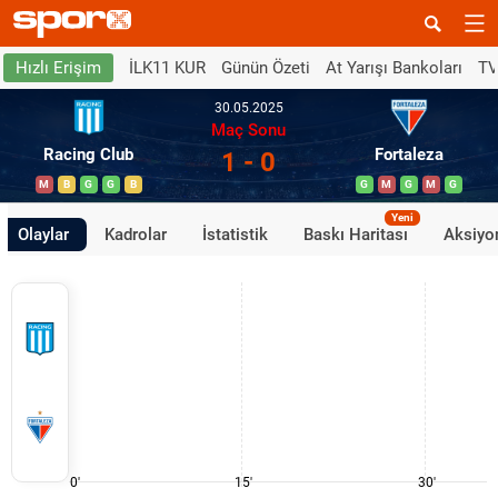
İLK11 KUR
Günün Özeti
At Yarışı Bankoları
TV
Hızlı Erişim
30.05.2025
Maç Sonu
Racing Club
Fortaleza
1 - 0
M
B
G
G
B
G
M
G
M
G
Yeni
Olaylar
Kadrolar
İstatistik
Baskı Haritası
Aksiyon
0'
15'
30'