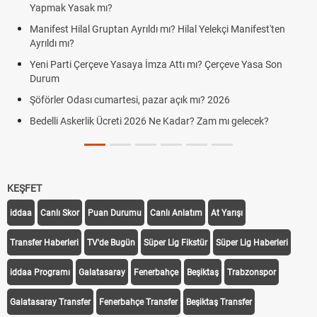
Yapmak Yasak mı?
Manifest Hilal Gruptan Ayrıldı mı? Hilal Yelekçi Manifest'ten
Ayrıldı mı?
Yeni Parti Çerçeve Yasaya İmza Attı mı? Çerçeve Yasa Son
Durum
Şöförler Odası cumartesi, pazar açık mı? 2026
Bedelli Askerlik Ücreti 2026 Ne Kadar? Zam mı gelecek?
KEŞFET
iddaa
Canlı Skor
Puan Durumu
Canlı Anlatım
At Yarışı
Transfer Haberleri
TV'de Bugün
Süper Lig Fikstür
Süper Lig Haberleri
iddaa Programı
Galatasaray
Fenerbahçe
Beşiktaş
Trabzonspor
Galatasaray Transfer
Fenerbahçe Transfer
Beşiktaş Transfer