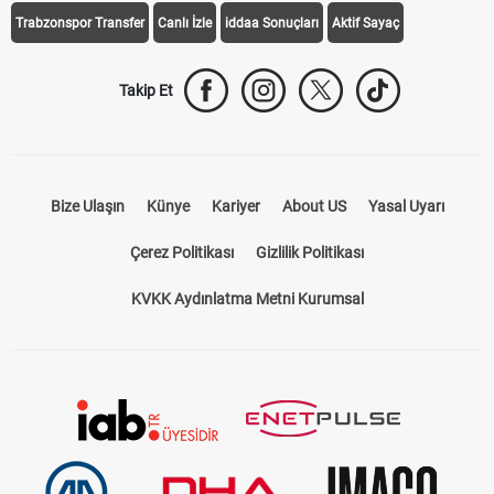
Trabzonspor Transfer
Canlı İzle
iddaa Sonuçları
Aktif Sayaç
Takip Et
Bize Ulaşın
Künye
Kariyer
About US
Yasal Uyarı
Çerez Politikası
Gizlilik Politikası
KVKK Aydınlatma Metni Kurumsal