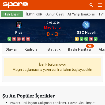
İLK11 KUR
Günün Özeti
At Yarışı Bankoları
TV'
Hızlı Erişim
17.05.2026
Maç Sonu
Pisa
SSC Napoli
0 - 3
G
M
M
M
M
B
G
G
M
G
Yeni
Olaylar
Kadrolar
İstatistik
Baskı Haritası
Aks
İçerik bulunmuyor
Maçın başlamasına yakın canlı anlatım başlayacaktır.
Şu An Popüler İçerikler
Pazar Günü İnşaat Çalışması Yapılır mı? Pazar Günü İnşaat