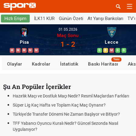
İLK11 KUR
Günün Özeti
At Yarışı Bankoları
TV'
Hızlı Erişim
01.05.2026
Maç Sonu
Pisa
Lecce
1 - 2
M
M
M
M
M
G
B
M
G
G
Yeni
Olaylar
Kadrolar
İstatistik
Baskı Haritası
Aks
Şu An Popüler İçerikler
Hazırlık Maçı ve Dostluk Maçı Nedir? Resmî Maçlardan Farkları
Süper Lig Kaç Hafta ve Toplam Kaç Maç Oynanır?
Türkiye'de Transfer Dönemi Ne Zaman Başlıyor ve Bitiyor?
TFF Yabancı Oyuncu Kuralı Nedir? Güncel Sezonda Nasıl
Uygulanıyor?