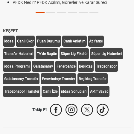
PFDK Nedir? PFDK Açılımı, Görevleri ve Karar Süreci
KEŞFET
iddaa
Canlı Skor
Puan Durumu
Canlı Anlatım
At Yarışı
Transfer Haberleri
TV'de Bugün
Süper Lig Fikstür
Süper Lig Haberleri
iddaa Programı
Galatasaray
Fenerbahçe
Beşiktaş
Trabzonspor
Galatasaray Transfer
Fenerbahçe Transfer
Beşiktaş Transfer
Trabzonspor Transfer
Canlı İzle
iddaa Sonuçları
Aktif Sayaç
Takip Et