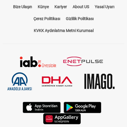
Bize Ulaşın
Künye
Kariyer
About US
Yasal Uyarı
Çerez Politikası
Gizlilik Politikası
KVKK Aydınlatma Metni Kurumsal