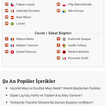
Felipe Loyola
Filip Marchwinski
35
36
Gabriele Piccinini
Niko Kovac
36
80
Raul Albiol
39
Lorran
99
Cezalı / Sakat Bilgileri
Marius Marin
Kialonda Gaspar
6
4
Matteo Tramoni
Sadik Fofana
10
8
Daniel Denoon
Medon Berisha
44
10
Riccardo Sottil
23
Şu An Popüler İçerikler
Hazırlık Maçı ve Dostluk Maçı Nedir? Resmî Maçlardan Farkları
Süper Lig Kaç Hafta ve Toplam Kaç Maç Oynanır?
Türkiye'de Transfer Dönemi Ne Zaman Başlıyor ve Bitiyor?