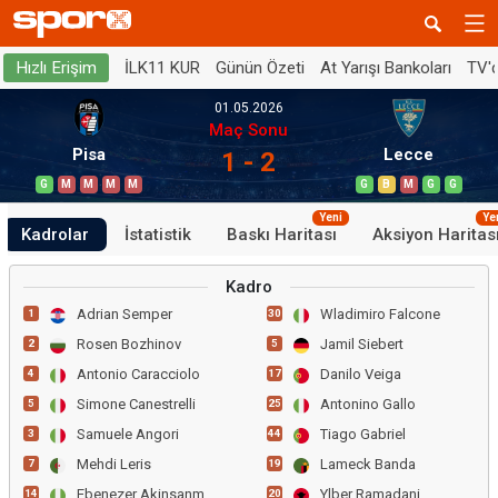
İLK11 KUR
Günün Özeti
At Yarışı Bankoları
TV'
Hızlı Erişim
01.05.2026
Maç Sonu
Pisa
Lecce
1 - 2
G
M
M
M
M
G
B
M
G
G
Yeni
Ye
Kadrolar
İstatistik
Baskı Haritası
Aksiyon Haritas
Kadro
Adrian Semper
Wladimiro Falcone
1
30
Rosen Bozhinov
Jamil Siebert
2
5
Antonio Caracciolo
Danilo Veiga
4
17
Simone Canestrelli
Antonino Gallo
5
25
Samuele Angori
Tiago Gabriel
3
44
Mehdi Leris
Lameck Banda
7
19
Ebenezer Akinsanmiro
Ylber Ramadani
14
20