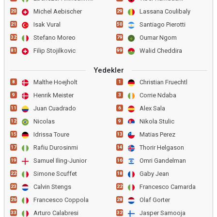
Michel Aebischer
Lassana Coulibaly
20
29
Isak Vural
Santiago Pierotti
21
50
Stefano Moreo
Oumar Ngom
32
79
Filip Stojilkovic
Walid Cheddira
81
99
Yedekler
Malthe Hoejholt
Christian Fruechtl
8
1
Henrik Meister
Corrie Ndaba
9
3
Juan Cuadrado
Alex Sala
11
6
Nicolas
Nikola Stulic
12
9
Idrissa Toure
Matias Perez
15
13
Rafiu Durosinmi
Thorir Helgason
17
14
Samuel Iling-Junior
Omri Gandelman
19
16
Simone Scuffet
Gaby Jean
22
18
Calvin Stengs
Francesco Camarda
23
22
Francesco Coppola
Olaf Gorter
26
28
Arturo Calabresi
Jasper Samooja
33
32