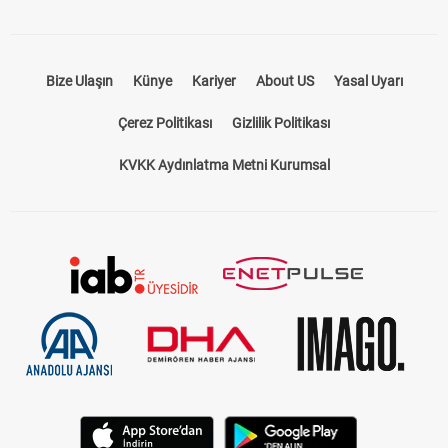
Bize Ulaşın
Künye
Kariyer
About US
Yasal Uyarı
Çerez Politikası
Gizlilik Politikası
KVKK Aydınlatma Metni Kurumsal