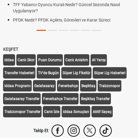
TFF Yabancı Oyuncu Kuralı Nedir? Güncel Sezonda Nasıl
Uygulanıyor?
PFDK Nedir? PFDK Açılımı, Görevleri ve Karar Süreci
KEŞFET
iddaa
Canlı Skor
Puan Durumu
Canlı Anlatım
At Yarışı
Transfer Haberleri
TV'de Bugün
Süper Lig Fikstür
Süper Lig Haberleri
iddaa Programı
Galatasaray
Fenerbahçe
Beşiktaş
Trabzonspor
Galatasaray Transfer
Fenerbahçe Transfer
Beşiktaş Transfer
Trabzonspor Transfer
Canlı İzle
iddaa Sonuçları
Aktif Sayaç
Takip Et