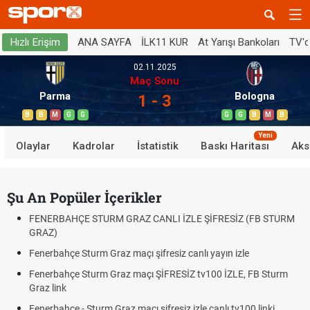
ANA SAYFA
İLK11 KUR
At Yarışı Bankoları
TV'
Hızlı Erişim
02.11.2025
Maç Sonu
Parma
Bologna
1 - 3
B
B
M
G
G
G
G
B
M
B
Yeni
Olaylar
Kadrolar
İstatistik
Baskı Haritası
Aks
Şu An Popüler İçerikler
FENERBAHÇE STURM GRAZ CANLI İZLE ŞİFRESİZ (FB STURM
GRAZ)
Fenerbahçe Sturm Graz maçı şifresiz canlı yayın izle
Fenerbahçe Sturm Graz maçı ŞİFRESİZ tv100 İZLE, FB Sturm
Graz link
Fenerbahçe - Sturm Graz maçı şifresiz izle canlı tv100 linki