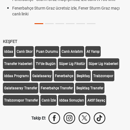
Fenerbahçe Sturm Graz ücretsiz izle, Fener Sturm Graz maçı
canlı linki
KEŞFET
iddaa
Canlı Skor
Puan Durumu
Canlı Anlatım
At Yarışı
Transfer Haberleri
TV'de Bugün
Süper Lig Fikstür
Süper Lig Haberleri
iddaa Programı
Galatasaray
Fenerbahçe
Beşiktaş
Trabzonspor
Galatasaray Transfer
Fenerbahçe Transfer
Beşiktaş Transfer
Trabzonspor Transfer
Canlı İzle
iddaa Sonuçları
Aktif Sayaç
Takip Et