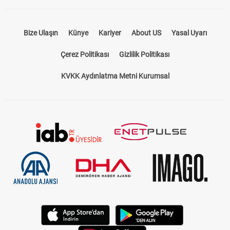
Bize Ulaşın
Künye
Kariyer
About US
Yasal Uyarı
Çerez Politikası
Gizlilik Politikası
KVKK Aydınlatma Metni Kurumsal