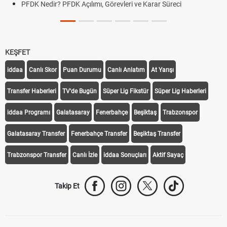
PFDK Nedir? PFDK Açılımı, Görevleri ve Karar Süreci
KEŞFET
iddaa
Canlı Skor
Puan Durumu
Canlı Anlatım
At Yarışı
Transfer Haberleri
TV'de Bugün
Süper Lig Fikstür
Süper Lig Haberleri
iddaa Programı
Galatasaray
Fenerbahçe
Beşiktaş
Trabzonspor
Galatasaray Transfer
Fenerbahçe Transfer
Beşiktaş Transfer
Trabzonspor Transfer
Canlı İzle
iddaa Sonuçları
Aktif Sayaç
Takip Et