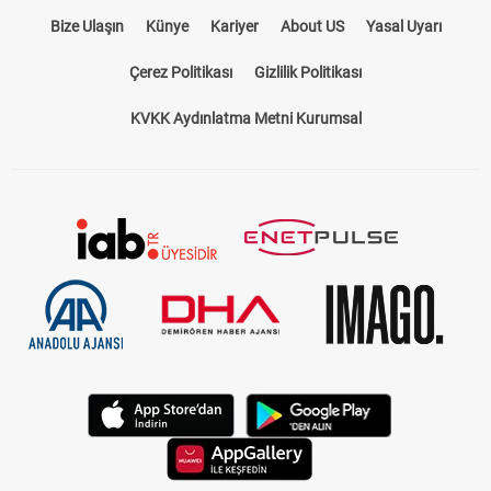
Bize Ulaşın
Künye
Kariyer
About US
Yasal Uyarı
Çerez Politikası
Gizlilik Politikası
KVKK Aydınlatma Metni Kurumsal