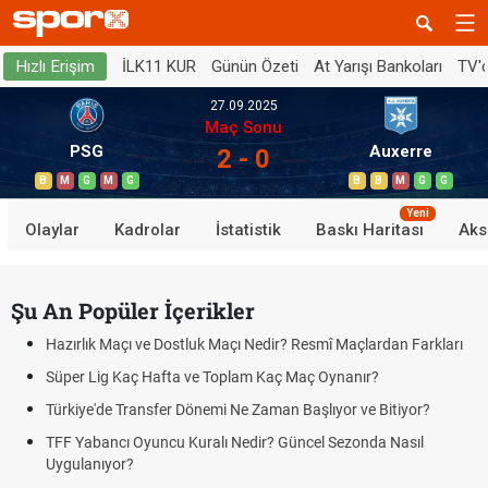
İLK11 KUR
Günün Özeti
At Yarışı Bankoları
TV'
Hızlı Erişim
27.09.2025
Maç Sonu
PSG
Auxerre
2 - 0
B
M
G
M
G
B
B
M
G
G
Yeni
Olaylar
Kadrolar
İstatistik
Baskı Haritası
Aks
Şu An Popüler İçerikler
Hazırlık Maçı ve Dostluk Maçı Nedir? Resmî Maçlardan Farkları
Süper Lig Kaç Hafta ve Toplam Kaç Maç Oynanır?
Türkiye'de Transfer Dönemi Ne Zaman Başlıyor ve Bitiyor?
TFF Yabancı Oyuncu Kuralı Nedir? Güncel Sezonda Nasıl
Uygulanıyor?