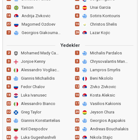
Taison
Unai Garcia
11
4
Andrija Zivkovic
Sotiris Kontouris
14
6
Magomed Ozdoev
Christos Shelis
27
16
Georgios Giakoumakis
Lazar Kojic
7
28
Yedekler
Mohamed Mady Camara
Michalis Pardalos
2
1
Jonjoe Kenny
Chrysovalantis Manos
3
3
Alessandro Vogliacco
Lampros Smyrlis
4
7
Giannis Michailidis
Beni Nkololo
5
11
Fedor Chalov
Zivko Zivkovic
9
12
Luka Ivanusec
Kosta Aleksic
18
14
Alessandro Bianco
Vasilios Kakionis
22
17
Greg Taylor
Jeyson Chura
32
20
Giannis Konstantelias
Georgios Agapakis
65
23
Kiril Despodov
Andreas Bouchalakis
77
41
Luka Gugeshashvili
Nikola Stajic
88
49