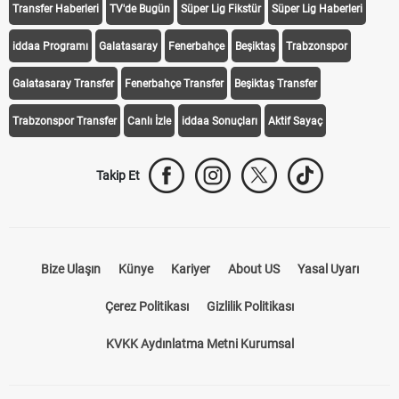
Transfer Haberleri
TV'de Bugün
Süper Lig Fikstür
Süper Lig Haberleri
iddaa Programı
Galatasaray
Fenerbahçe
Beşiktaş
Trabzonspor
Galatasaray Transfer
Fenerbahçe Transfer
Beşiktaş Transfer
Trabzonspor Transfer
Canlı İzle
iddaa Sonuçları
Aktif Sayaç
Takip Et
Bize Ulaşın
Künye
Kariyer
About US
Yasal Uyarı
Çerez Politikası
Gizlilik Politikası
KVKK Aydınlatma Metni Kurumsal