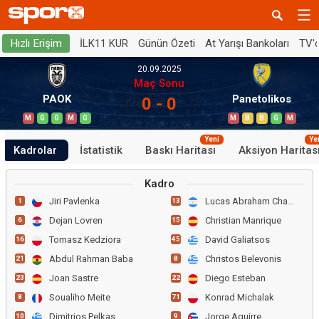
İLK11 KUR
Günün Özeti
At Yarışı Bankoları
TV'
Hızlı Erişim
20.09.2025
Maç Sonu
PAOK
Panetolikos
0 - 0
M
G
G
M
G
M
B
B
G
M
Yeni
Ye
Kadrolar
İstatistik
Baskı Haritası
Aksiyon Haritas
Kadro
Jiri Pavlenka
Lucas Abraham Chavez
1
13
Dejan Lovren
Christian Manrique
6
15
Tomasz Kedziora
David Galiatsos
16
45
Abdul Rahman Baba
Christos Belevonis
21
8
Joan Sastre
Diego Esteban
23
22
Soualiho Meite
Konrad Michalak
8
71
Dimitrios Pelkas
Jorge Aguirre
10
9