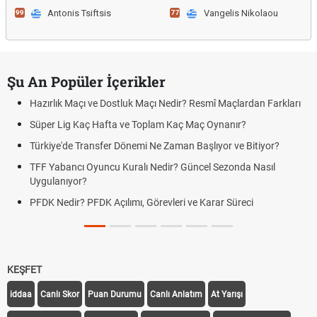
Antonis Tsiftsis
Vangelis Nikolaou
99
77
Şu An Popüler İçerikler
Hazırlık Maçı ve Dostluk Maçı Nedir? Resmî Maçlardan Farkları
Süper Lig Kaç Hafta ve Toplam Kaç Maç Oynanır?
Türkiye'de Transfer Dönemi Ne Zaman Başlıyor ve Bitiyor?
TFF Yabancı Oyuncu Kuralı Nedir? Güncel Sezonda Nasıl
Uygulanıyor?
PFDK Nedir? PFDK Açılımı, Görevleri ve Karar Süreci
KEŞFET
iddaa
Canlı Skor
Puan Durumu
Canlı Anlatım
At Yarışı