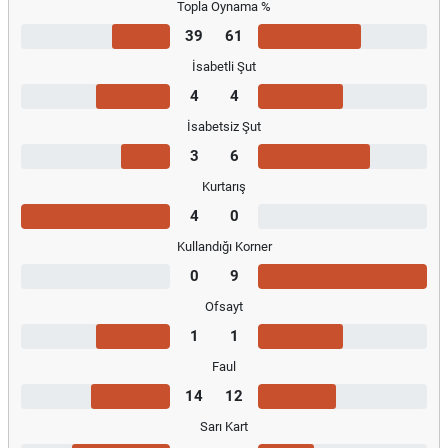
Topla Oynama %
39
61
İsabetli Şut
4
4
İsabetsiz Şut
3
6
Kurtarış
4
0
Kullandığı Korner
0
9
Ofsayt
1
1
Faul
14
12
Sarı Kart