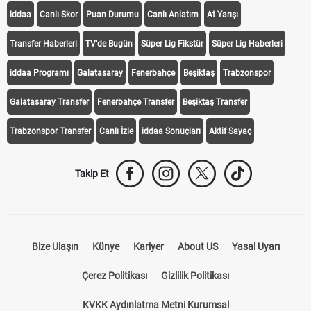
iddaa
Canlı Skor
Puan Durumu
Canlı Anlatım
At Yarışı
Transfer Haberleri
TV'de Bugün
Süper Lig Fikstür
Süper Lig Haberleri
iddaa Programı
Galatasaray
Fenerbahçe
Beşiktaş
Trabzonspor
Galatasaray Transfer
Fenerbahçe Transfer
Beşiktaş Transfer
Trabzonspor Transfer
Canlı İzle
iddaa Sonuçları
Aktif Sayaç
Takip Et
Bize Ulaşın
Künye
Kariyer
About US
Yasal Uyarı
Çerez Politikası
Gizlilik Politikası
KVKK Aydınlatma Metni Kurumsal