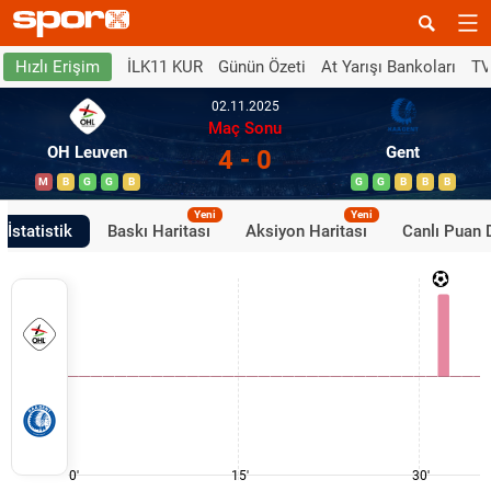
İLK11 KUR
Günün Özeti
At Yarışı Bankoları
TV
Hızlı Erişim
02.11.2025
Maç Sonu
OH Leuven
Gent
4 - 0
M
B
G
G
B
G
G
B
B
B
Yeni
Yeni
İstatistik
Baskı Haritası
Aksiyon Haritası
Canlı Puan
0'
15'
30'