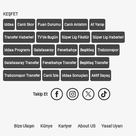
KEŞFET
iddaa
Canlı Skor
Puan Durumu
Canlı Anlatım
At Yarışı
Transfer Haberleri
TV'de Bugün
Süper Lig Fikstür
Süper Lig Haberleri
iddaa Programı
Galatasaray
Fenerbahçe
Beşiktaş
Trabzonspor
Galatasaray Transfer
Fenerbahçe Transfer
Beşiktaş Transfer
Trabzonspor Transfer
Canlı İzle
iddaa Sonuçları
Aktif Sayaç
Takip Et
Bize Ulaşın
Künye
Kariyer
About US
Yasal Uyarı