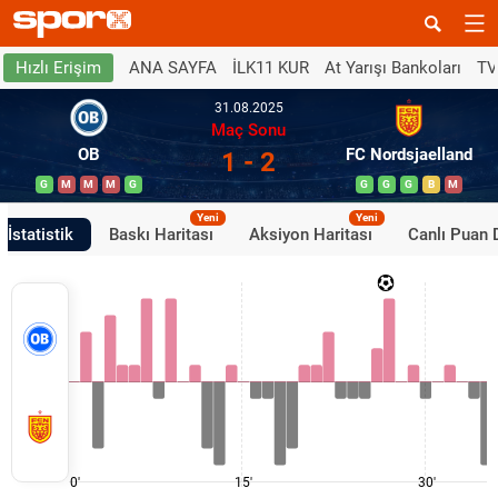
ANA SAYFA
İLK11 KUR
At Yarışı Bankoları
TV
Hızlı Erişim
31.08.2025
Maç Sonu
OB
FC Nordsjaelland
1 - 2
G
M
M
M
G
G
G
G
B
M
Yeni
Yeni
İstatistik
Baskı Haritası
Aksiyon Haritası
Canlı Puan
0'
15'
30'