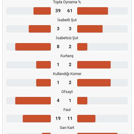
Topla Oynama %
39
61
İsabetli Şut
3
3
İsabetsiz Şut
8
2
Kurtarış
1
2
Kullandığı Korner
1
2
Ofsayt
4
1
Faul
19
11
Sarı Kart