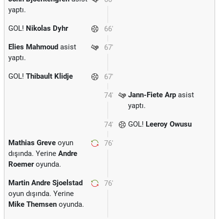
yaptı.
GOL!
Nikolas Dyhr
66'
Elies Mahmoud
asist
67'
yaptı.
GOL!
Thibault Klidje
67'
Jann-Fiete Arp
asist
74'
yaptı.
GOL!
Leeroy Owusu
74'
Mathias Greve
oyun
76'
dışında. Yerine
Andre
Roemer
oyunda.
Martin Andre Sjoelstad
76'
oyun dışında. Yerine
Mike Themsen
oyunda.