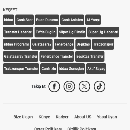
KEŞFET
iddaa
Canlı Skor
Puan Durumu
Canlı Anlatım
At Yarışı
Transfer Haberleri
TV'de Bugün
Süper Lig Fikstür
Süper Lig Haberleri
iddaa Programı
Galatasaray
Fenerbahçe
Beşiktaş
Trabzonspor
Galatasaray Transfer
Fenerbahçe Transfer
Beşiktaş Transfer
Trabzonspor Transfer
Canlı İzle
iddaa Sonuçları
Aktif Sayaç
Takip Et
Bize Ulaşın
Künye
Kariyer
About US
Yasal Uyarı