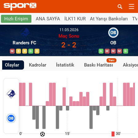
ANA SAYFA
İLK11 KUR
At Yarışı Bankoları
TV
Hızlı Erişim
11.05.2026
Maç Sonu
Randers FC
OB
2 - 2
M
B
B
G
B
G
M
M
M
G
Yeni
Olaylar
Kadrolar
İstatistik
Baskı Haritası
Aksiyon
0'
15'
30'