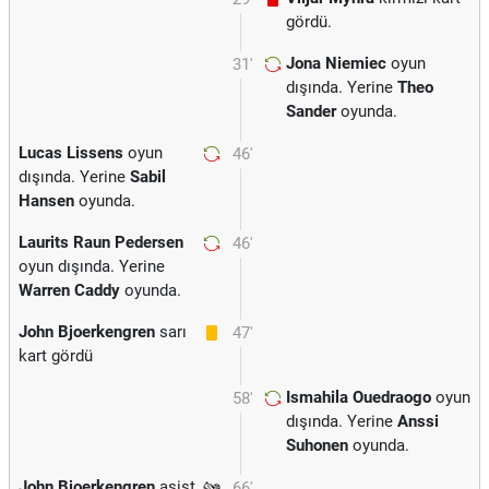
gördü.
Jona Niemiec
oyun
31'
dışında. Yerine
Theo
Sander
oyunda.
Lucas Lissens
oyun
46'
dışında. Yerine
Sabil
Hansen
oyunda.
Laurits Raun Pedersen
46'
oyun dışında. Yerine
Warren Caddy
oyunda.
John Bjoerkengren
sarı
47'
kart gördü
Ismahila Ouedraogo
oyun
58'
dışında. Yerine
Anssi
Suhonen
oyunda.
John Bjoerkengren
asist
66'