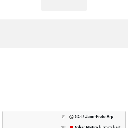
GOL!
Jann-Fiete Arp
8'
Viljar Myhra
kırmızı kart
29'