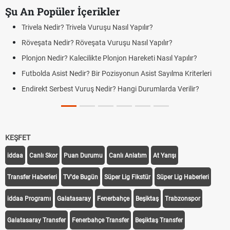
Şu An Popüler İçerikler
Trivela Nedir? Trivela Vuruşu Nasıl Yapılır?
Röveşata Nedir? Röveşata Vuruşu Nasıl Yapılır?
Plonjon Nedir? Kalecilikte Plonjon Hareketi Nasıl Yapılır?
Futbolda Asist Nedir? Bir Pozisyonun Asist Sayılma Kriterleri
Endirekt Serbest Vuruş Nedir? Hangi Durumlarda Verilir?
KEŞFET
iddaa
Canlı Skor
Puan Durumu
Canlı Anlatım
At Yarışı
Transfer Haberleri
TV'de Bugün
Süper Lig Fikstür
Süper Lig Haberleri
iddaa Programı
Galatasaray
Fenerbahçe
Beşiktaş
Trabzonspor
Galatasaray Transfer
Fenerbahçe Transfer
Beşiktaş Transfer