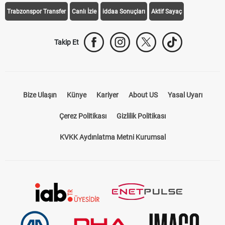
Trabzonspor Transfer
Canlı İzle
iddaa Sonuçları
Aktif Sayaç
Takip Et
Bize Ulaşın
Künye
Kariyer
About US
Yasal Uyarı
Çerez Politikası
Gizlilik Politikası
KVKK Aydınlatma Metni Kurumsal