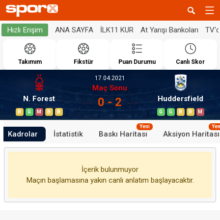
ANA SAYFA
İLK11 KUR
At Yarışı Bankoları
TV'
Hızlı Erişim
Takımım
Fikstür
Puan Durumu
Canlı Skor
17.04.2021
Maç Sonu
N. Forest
Huddersfield
0 - 2
B
G
M
B
B
G
G
B
B
M
Yeni
Yen
Kadrolar
İstatistik
Baskı Haritası
Aksiyon Haritası
İçerik bulunmuyor
Maçın başlamasına yakın canlı anlatım başlayacaktır.