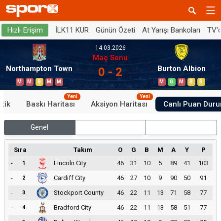
İLK11 KUR
Günün Özeti
At Yarışı Bankoları
TV'
Hızlı Erişim
14.03.2026
Maç Sonu
Northampton Town
Burton Albion
0 - 2
M
M
B
M
M
M
G
M
B
B
Yeni
Yeni
stik
Baskı Haritası
Aksiyon Haritası
Canlı Puan Dur
Genel
İç Saha
Dış Saha
Sıra
Takım
O
G
B
M
A
Y
P
-
Lincoln City
46
31
10
5
89
41
103
1
-
Cardiff City
46
27
10
9
90
50
91
2
-
Stockport County
46
22
11
13
71
58
77
3
-
Bradford City
46
22
11
13
58
51
77
4