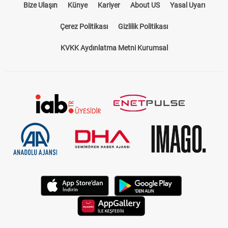
Bize Ulaşın
Künye
Kariyer
About US
Yasal Uyarı
Çerez Politikası
Gizlilik Politikası
KVKK Aydınlatma Metni Kurumsal