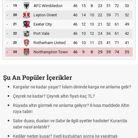
-
AFC Wimbledon
46
15
8
23
51
72
53
19
-
Leyton Orient
46
14
10
22
59
71
52
20
-
Exeter City
46
12
13
21
52
61
49
21
-
Port Vale
46
10
12
24
36
61
42
22
-
Rotherham United
46
10
11
25
41
71
41
23
-
Northampton Town
46
9
8
29
39
74
35
24
Şu An Popüler İçerikler
Kargalar ne kadar yaşar? İslam dininde karga ne anlama gelir?
Çeyrek ne kadar? Çeyrek altın fiyatı kaç TL?
Rüyada altın görmek ne anlama geliyor? 8 kısa maddede Altın
rüya tabiri
Sabır duası, duaları ve Sabır ile ilgili ayetler hadisler! Kuran'da
sabır nasıl anlatılır?
Kediler neden kusar? Kedi kustuktan sonra ne yapılmalı