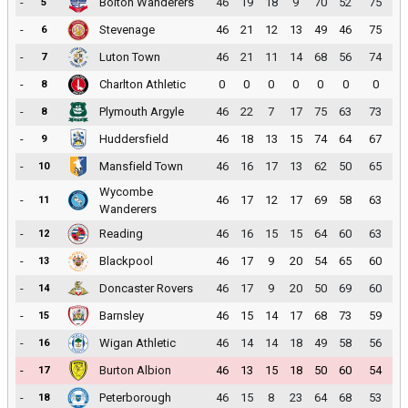
-
Bolton Wanderers
46
19
18
9
70
52
75
5
-
Stevenage
46
21
12
13
49
46
75
6
-
Luton Town
46
21
11
14
68
56
74
7
-
Charlton Athletic
0
0
0
0
0
0
0
8
-
Plymouth Argyle
46
22
7
17
75
63
73
8
-
Huddersfield
46
18
13
15
74
64
67
9
-
Mansfield Town
46
16
17
13
62
50
65
10
Wycombe
-
46
17
12
17
69
58
63
11
Wanderers
-
Reading
46
16
15
15
64
60
63
12
-
Blackpool
46
17
9
20
54
65
60
13
-
Doncaster Rovers
46
17
9
20
50
69
60
14
-
Barnsley
46
15
14
17
68
73
59
15
-
Wigan Athletic
46
14
14
18
49
58
56
16
-
Burton Albion
46
13
15
18
50
60
54
17
-
Peterborough
46
15
8
23
64
68
53
18