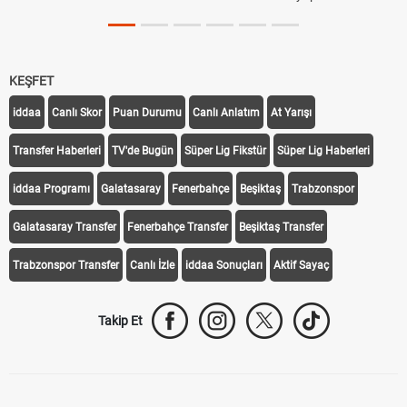
KEŞFET
iddaa
Canlı Skor
Puan Durumu
Canlı Anlatım
At Yarışı
Transfer Haberleri
TV'de Bugün
Süper Lig Fikstür
Süper Lig Haberleri
iddaa Programı
Galatasaray
Fenerbahçe
Beşiktaş
Trabzonspor
Galatasaray Transfer
Fenerbahçe Transfer
Beşiktaş Transfer
Trabzonspor Transfer
Canlı İzle
iddaa Sonuçları
Aktif Sayaç
Takip Et