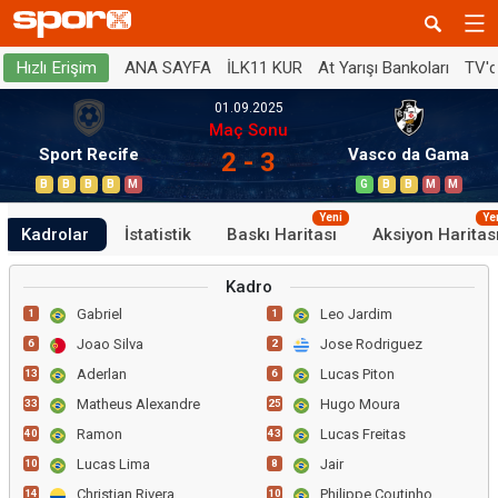
ANA SAYFA
İLK11 KUR
At Yarışı Bankoları
TV'
Hızlı Erişim
01.09.2025
Maç Sonu
Sport Recife
Vasco da Gama
2 - 3
B
B
B
B
M
G
B
B
M
M
Yeni
Ye
Kadrolar
İstatistik
Baskı Haritası
Aksiyon Haritas
Kadro
Gabriel
Leo Jardim
1
1
Joao Silva
Jose Rodriguez
6
2
Aderlan
Lucas Piton
13
6
Matheus Alexandre
Hugo Moura
33
25
Ramon
Lucas Freitas
40
43
Lucas Lima
Jair
10
8
Christian Rivera
Philippe Coutinho
14
10