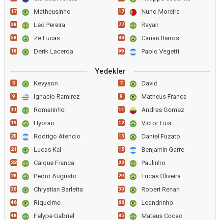
Matheusinho
Nuno Moreira
17
17
Leo Pereira
Rayan
38
77
Ze Lucas
Cauan Barros
58
88
Derik Lacerda
Pablo Vegetti
18
99
Yedekler
Kevyson
David
3
7
Ignacio Ramirez
Matheus Franca
9
9
Romarinho
Andres Gomez
11
11
Hyoran
Victor Luis
19
12
Rodrigo Atencio
Daniel Fuzato
20
13
Lucas Kal
Benjamin Garre
21
15
Caique Franca
Paulinho
22
22
Pedro Augusto
Lucas Oliveira
28
29
Chrystian Barletta
Robert Renan
30
30
Riquelme
Leandrinho
46
66
Felype Gabriel
Mateus Cocao
48
85