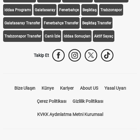
iddaa Programı
Galatasaray
Fenerbahçe
Beşiktaş
Trabzonspor
Galatasaray Transfer
Fenerbahçe Transfer
Beşiktaş Transfer
Trabzonspor Transfer
Canlı İzle
iddaa Sonuçları
Aktif Sayaç
Takip Et
Bize Ulaşın
Künye
Kariyer
About US
Yasal Uyarı
Çerez Politikası
Gizlilik Politikası
KVKK Aydınlatma Metni Kurumsal