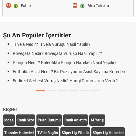
Pablo
Alex Teixeira
92
90
Şu An Popüler İçerikler
Trivela Nedir? Trivela Vuruşu Nasıl Yapılır?
Röveşata Nedir? Röveşata Vuruşu Nasıl Yapılır?
Plonjon Nedir? Kalecilikte Plonjon Hareketi Nasıl Yapılır?
Futbolda Asist Nedir? Bir Pozisyonun Asist Sayılma Kriterleri
Endirekt Serbest Vuruş Nedir? Hangi Durumlarda Verilir?
KEŞFET
iddaa
Canlı Skor
Puan Durumu
Canlı Anlatım
At Yarışı
Transfer Haberleri
TV'de Bugün
Süper Lig Fikstür
Süper Lig Haberleri