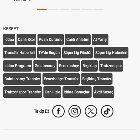
KEŞFET
iddaa
Canlı Skor
Puan Durumu
Canlı Anlatım
At Yarışı
Transfer Haberleri
TV'de Bugün
Süper Lig Fikstür
Süper Lig Haberleri
iddaa Programı
Galatasaray
Fenerbahçe
Beşiktaş
Trabzonspor
Galatasaray Transfer
Fenerbahçe Transfer
Beşiktaş Transfer
Trabzonspor Transfer
Canlı İzle
iddaa Sonuçları
Aktif Sayaç
Takip Et