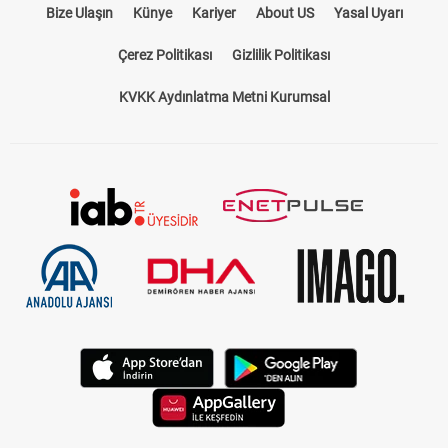
Bize Ulaşın
Künye
Kariyer
About US
Yasal Uyarı
Çerez Politikası
Gizlilik Politikası
KVKK Aydınlatma Metni Kurumsal