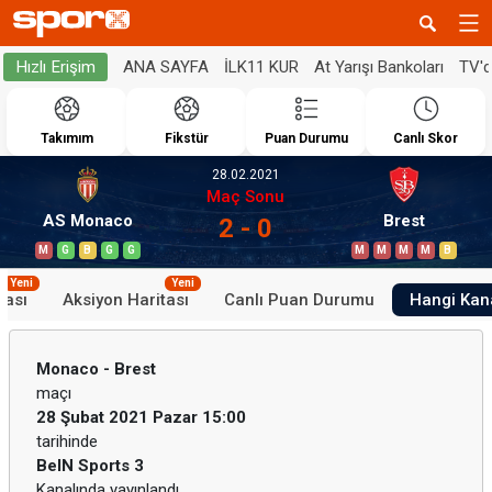
ANA SAYFA
İLK11 KUR
At Yarışı Bankoları
TV'
Hızlı Erişim
Takımım
Fikstür
Puan Durumu
Canlı Skor
28.02.2021
Maç Sonu
AS Monaco
Brest
2 - 0
M
G
B
G
G
M
M
M
M
B
Yeni
Yeni
tası
Aksiyon Haritası
Canlı Puan Durumu
Hangi Kan
Monaco - Brest
maçı
28 Şubat 2021 Pazar 15:00
tarihinde
BeIN Sports 3
Kanalında yayınlandı.