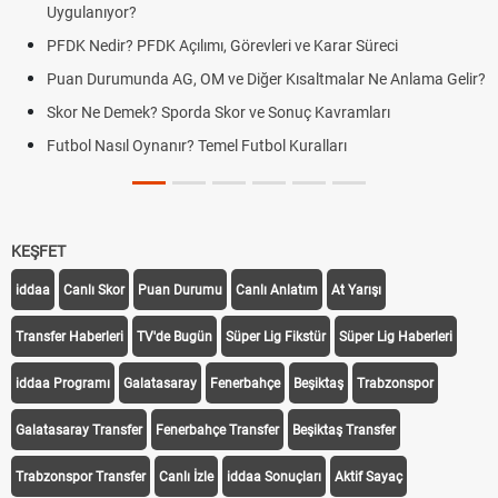
Uygulanıyor?
PFDK Nedir? PFDK Açılımı, Görevleri ve Karar Süreci
Puan Durumunda AG, OM ve Diğer Kısaltmalar Ne Anlama Gelir?
Skor Ne Demek? Sporda Skor ve Sonuç Kavramları
Futbol Nasıl Oynanır? Temel Futbol Kuralları
KEŞFET
iddaa
Canlı Skor
Puan Durumu
Canlı Anlatım
At Yarışı
Transfer Haberleri
TV'de Bugün
Süper Lig Fikstür
Süper Lig Haberleri
iddaa Programı
Galatasaray
Fenerbahçe
Beşiktaş
Trabzonspor
Galatasaray Transfer
Fenerbahçe Transfer
Beşiktaş Transfer
Trabzonspor Transfer
Canlı İzle
iddaa Sonuçları
Aktif Sayaç