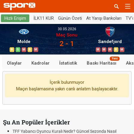
İLK11 KUR
Günün Özeti
At Yarışı Bankoları
TV'
Hızlı Erişim
30.05.2026
Maç Sonu
Molde
Sandefjord
2 - 1
B
G
M
B
M
M
M
M
B
M
Yeni
Olaylar
Kadrolar
İstatistik
Baskı Haritası
Aks
İçerik bulunmuyor
Maçın başlamasına yakın canlı anlatım başlayacaktır.
Şu An Popüler İçerikler
TFF Yabancı Oyuncu Kuralı Nedir? Güncel Sezonda Nasıl