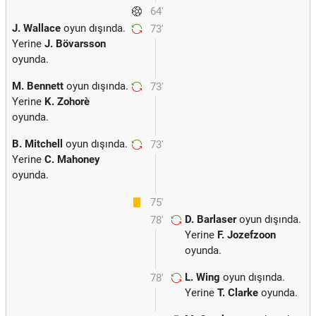
64'
J. Wallace
oyun dışında.
73'
Yerine
J. Bövarsson
oyunda.
M. Bennett
oyun dışında.
73'
Yerine
K. Zohorè
oyunda.
B. Mitchell
oyun dışında.
73'
Yerine
C. Mahoney
oyunda.
75'
D. Barlaser
oyun dışında.
78'
Yerine
F. Jozefzoon
oyunda.
L. Wing
oyun dışında.
78'
Yerine
T. Clarke
oyunda.