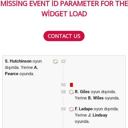
MISSING EVENT ID PARAMETER FOR THE
WIDGET LOAD
CONTACT US
S. Hutchinson
oyun
32'
dışında. Yerine
A.
Pearce
oyunda.
56'
R. Giles
oyun dışında.
58'
Yerine
B. Wiles
oyunda.
F. Ladapo
oyun dışında.
59'
Yerine
J. Lindsay
oyunda.