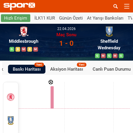
İLK11 KUR
Günün Özeti
At Yarışı Bankoları
TV
Hızlı Erişim
22.04.2026
Maç Sonu
Middlesbrough
Sheffield
1 - 0
Wednesday
G
B
M
B
M
G
M
G
M
G
Yeni
Yeni
ik
Baskı Haritası
Aksiyon Haritası
Canlı Puan Durumu