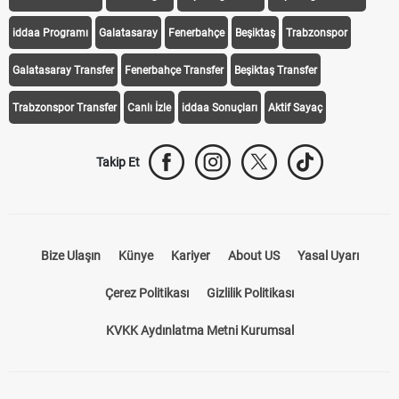
iddaa Programı
Galatasaray
Fenerbahçe
Beşiktaş
Trabzonspor
Galatasaray Transfer
Fenerbahçe Transfer
Beşiktaş Transfer
Trabzonspor Transfer
Canlı İzle
iddaa Sonuçları
Aktif Sayaç
Takip Et
Bize Ulaşın
Künye
Kariyer
About US
Yasal Uyarı
Çerez Politikası
Gizlilik Politikası
KVKK Aydınlatma Metni Kurumsal