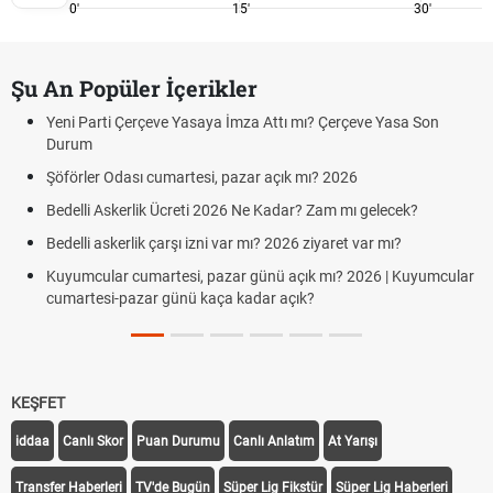
0'
15'
30'
Şu An Popüler İçerikler
Yeni Parti Çerçeve Yasaya İmza Attı mı? Çerçeve Yasa Son
Durum
Şöförler Odası cumartesi, pazar açık mı? 2026
Bedelli Askerlik Ücreti 2026 Ne Kadar? Zam mı gelecek?
Bedelli askerlik çarşı izni var mı? 2026 ziyaret var mı?
Kuyumcular cumartesi, pazar günü açık mı? 2026 | Kuyumcular
cumartesi-pazar günü kaça kadar açık?
KEŞFET
iddaa
Canlı Skor
Puan Durumu
Canlı Anlatım
At Yarışı
Transfer Haberleri
TV'de Bugün
Süper Lig Fikstür
Süper Lig Haberleri