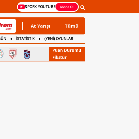
SPORX YOUTUBE
Abone Ol
At Yarışı
Tümü
GÜN
İSTATİSTİK
(YENİ) OYUNLAR
Puan Durumu
Fikstür