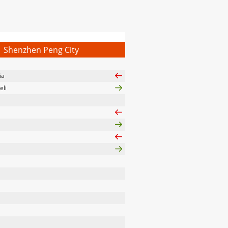
Shenzhen Peng City
ia
li