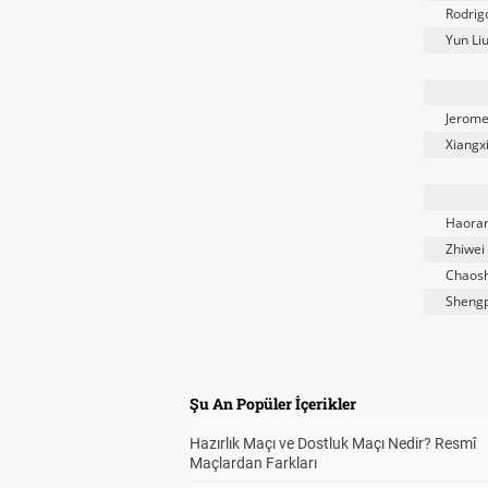
Rodrig
Yun Li
Jerome
Xiangx
Haora
Zhiwei
Chaos
Shengp
Şu An Popüler İçerikler
Hazırlık Maçı ve Dostluk Maçı Nedir? Resmî
Maçlardan Farkları