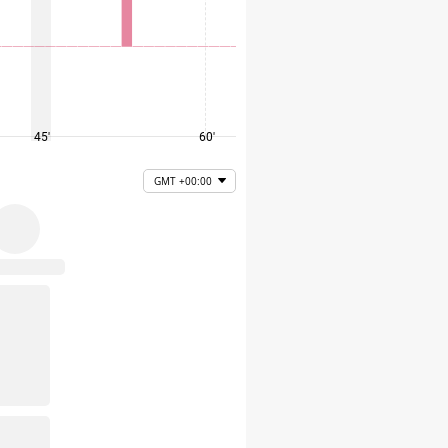
45'
60'
75'
GMT +00:00