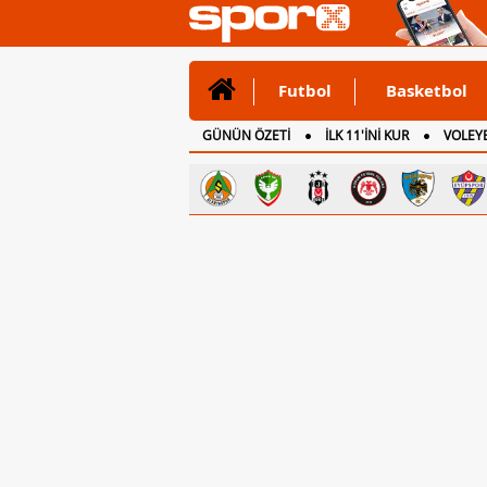
Futbol
Basketbol
GÜNÜN ÖZETİ
İLK 11'İNİ KUR
VOLEYB
CANLI ANLATIM
İNGİLTERE