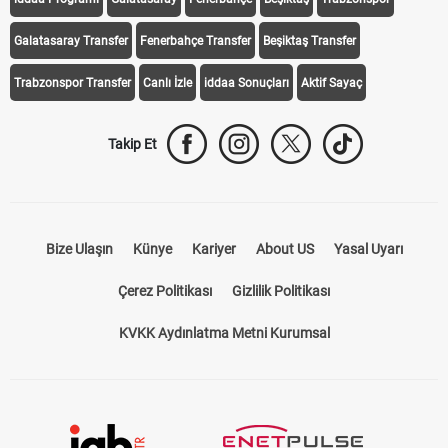
Galatasaray Transfer
Fenerbahçe Transfer
Beşiktaş Transfer
Trabzonspor Transfer
Canlı İzle
iddaa Sonuçları
Aktif Sayaç
Takip Et
Bize Ulaşın
Künye
Kariyer
About US
Yasal Uyarı
Çerez Politikası
Gizlilik Politikası
KVKK Aydınlatma Metni Kurumsal