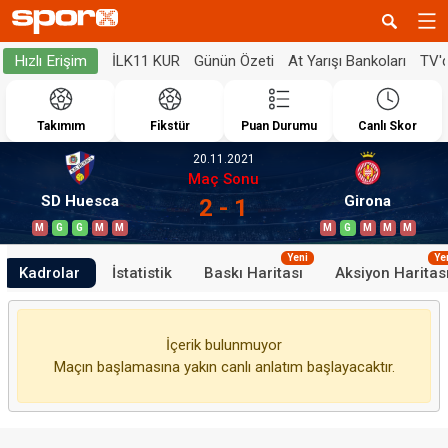
İLK11 KUR
Günün Özeti
At Yarışı Bankoları
TV'
Hızlı Erişim
Takımım
Fikstür
Puan Durumu
Canlı Skor
20.11.2021
Maç Sonu
SD Huesca
Girona
2 - 1
M
G
G
M
M
M
G
M
M
M
Yeni
Ye
Kadrolar
İstatistik
Baskı Haritası
Aksiyon Haritas
İçerik bulunmuyor
Maçın başlamasına yakın canlı anlatım başlayacaktır.