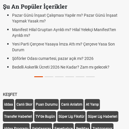
Şu An Popüler İçerikler
Pazar Günü İnşaat Çalışması Yapılır mı? Pazar Günü İnşaat
Yapmak Yasak mı?
Manifest Hilal Gruptan Ayrıldı mı? Hilal Yelekçi Manifest'ten
Ayrıldı mı?
Yeni Parti Çerçeve Yasaya İmza Attı mı? Çerçeve Yasa Son
Durum
Şöförler Odası cumartesi, pazar açık mı? 2026
Bedelli Askerlik Ücreti 2026 Ne Kadar? Zam mı gelecek?
KEŞFET
iddaa
Canlı Skor
Puan Durumu
Canlı Anlatım
At Yarışı
Transfer Haberleri
TV'de Bugün
Süper Lig Fikstür
Süper Lig Haberleri
iddaa Programı
Galatasaray
Fenerbahçe
Beşiktaş
Trabzonspor