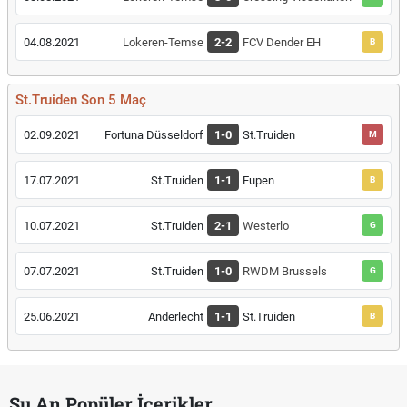
04.08.2021
Lokeren-Temse
2-2
FCV Dender EH
B
St.Truiden Son 5 Maç
02.09.2021
Fortuna Düsseldorf
1-0
St.Truiden
M
17.07.2021
St.Truiden
1-1
Eupen
B
10.07.2021
St.Truiden
2-1
Westerlo
G
07.07.2021
St.Truiden
1-0
RWDM Brussels
G
25.06.2021
Anderlecht
1-1
St.Truiden
B
Şu An Popüler İçerikler