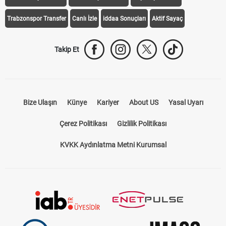
Trabzonspor Transfer
Canlı İzle
iddaa Sonuçları
Aktif Sayaç
Takip Et
Bize Ulaşın
Künye
Kariyer
About US
Yasal Uyarı
Çerez Politikası
Gizlilik Politikası
KVKK Aydınlatma Metni Kurumsal