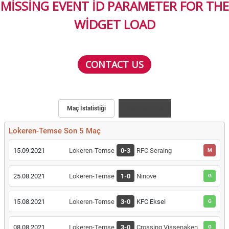
MISSING EVENT ID PARAMETER FOR THE
WIDGET LOAD
CONTACT US
Maç İstatistiği
Karşılaştırma
Lokeren-Temse Son 5 Maç
15.09.2021
Lokeren-Temse
0-3
RFC Seraing
M
25.08.2021
Lokeren-Temse
1-0
Ninove
G
15.08.2021
Lokeren-Temse
3-0
KFC Eksel
G
08.08.2021
Lokeren-Temse
3-0
Crossing Vissenaken
G