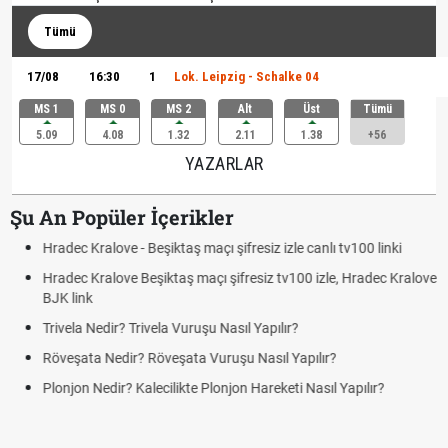
Tümü
17/08
16:30
1
Lok. Leipzig - Schalke 04
MS 1
MS 0
MS 2
Alt
Üst
Tümü
5.09
4.08
1.32
2.11
1.38
+56
YAZARLAR
Şu An Popüler İçerikler
Hradec Kralove - Beşiktaş maçı şifresiz izle canlı tv100 linki
Hradec Kralove Beşiktaş maçı şifresiz tv100 izle, Hradec Kralove
BJK link
Trivela Nedir? Trivela Vuruşu Nasıl Yapılır?
Röveşata Nedir? Röveşata Vuruşu Nasıl Yapılır?
Plonjon Nedir? Kalecilikte Plonjon Hareketi Nasıl Yapılır?