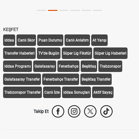
KEŞFET
iddaa
Canlı Skor
Puan Durumu
Canlı Anlatım
At Yarışı
Transfer Haberleri
TV'de Bugün
Süper Lig Fikstür
Süper Lig Haberleri
iddaa Programı
Galatasaray
Fenerbahçe
Beşiktaş
Trabzonspor
Galatasaray Transfer
Fenerbahçe Transfer
Beşiktaş Transfer
Trabzonspor Transfer
Canlı İzle
iddaa Sonuçları
Aktif Sayaç
Takip Et
Bize Ulaşın
Künye
Kariyer
About US
Yasal Uyarı
Çerez Politikası
Gizlilik Politikası