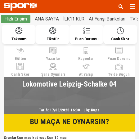
ANA SAYFA
İLK11 KUR
At Yarışı Bankoları
TV'
Hızlı Erişim
Takımım
Fikstür
Puan Durumu
Canlı Skor
Bülten
Yazarlar
Kuponlar
Puan Durumu
Canlı Skor
Şans Oyunları
At Yarışı
Tv'de Bugün
Lokomotive Leipzig-Schalke 04
Tarih:
17/08/2025 16:30
Lig:
Kupa
BU MAÇA NE OYNARSIN?
Oranlar
Son maç kadrosu
Son 10 maç