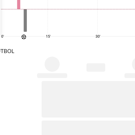
0'
15'
30'
UTBOL