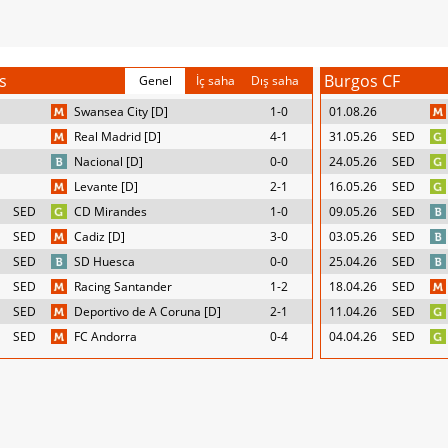
s
Burgos CF
Genel
İç saha
Dış saha
Swansea City [D]
1-0
01.08.26
Real Madrid [D]
4-1
31.05.26
SED
Nacional [D]
0-0
24.05.26
SED
Levante [D]
2-1
16.05.26
SED
SED
CD Mirandes
1-0
09.05.26
SED
SED
Cadiz [D]
3-0
03.05.26
SED
SED
SD Huesca
0-0
25.04.26
SED
SED
Racing Santander
1-2
18.04.26
SED
SED
Deportivo de A Coruna [D]
2-1
11.04.26
SED
SED
FC Andorra
0-4
04.04.26
SED