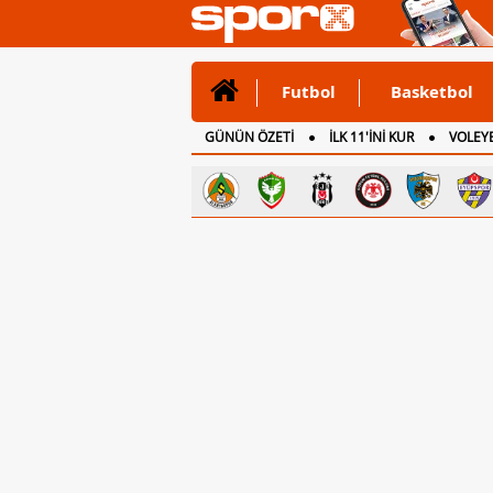
Futbol
Basketbol
GÜNÜN ÖZETİ
İLK 11'İNİ KUR
VOLEYB
CANLI ANLATIM
İNGİLTERE