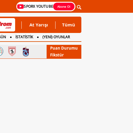
SPORX YOUTUBE
Abone Ol
At Yarışı
Tümü
GÜN
İSTATİSTİK
(YENİ) OYUNLAR
Puan Durumu
Fikstür