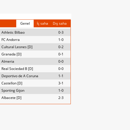
Genel
İç saha
Dış saha
Athletic Bilbao
0-3
FC Andorra
1-0
Cultural Leones [D]
0-2
Granada [D]
0-1
Almeria
0-0
Real Sociedad B [D]
0-0
Deportivo de A Coruna
1-1
Castellon [D]
3-1
Sporting Gijon
1-0
Albacete [D]
2-3