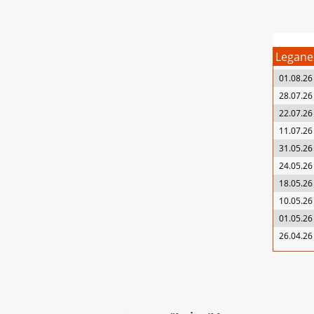
Legane
01.08.26
28.07.26
22.07.26
11.07.26
31.05.26
24.05.26
18.05.26
10.05.26
01.05.26
26.04.26