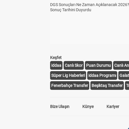
DGS Sonuçları Ne Zaman Açıklanacak 2026
Sonuç Tarihini Duyurdu
Keşfet
iddaa
Canlı Skor
Puan Durumu
Canlı An
Süper Lig Haberleri
iddaa Programı
Gala
Fenerbahçe Transfer
Beşiktaş Transfer
T
Bize Ulaşın
Künye
Kariyer