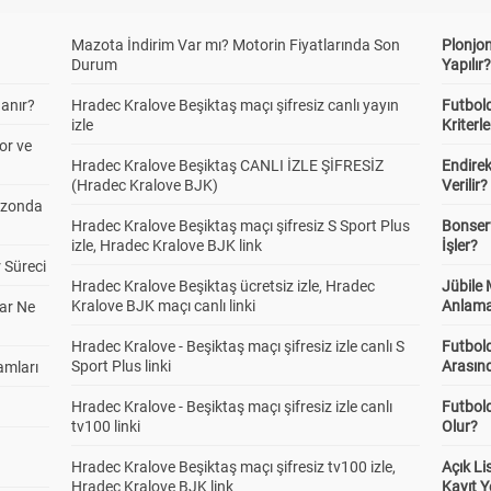
Mazota İndirim Var mı? Motorin Fiyatlarında Son
Plonjon
Durum
Yapılır
anır?
Hradec Kralove Beşiktaş maçı şifresiz canlı yayın
Futbold
izle
Kriterle
or ve
Hradec Kralove Beşiktaş CANLI İZLE ŞİFRESİZ
Endire
(Hradec Kralove BJK)
Verilir?
ezonda
Hradec Kralove Beşiktaş maçı şifresiz S Sport Plus
Bonserv
izle, Hradec Kralove BJK link
İşler?
 Süreci
Hradec Kralove Beşiktaş ücretsiz izle, Hradec
Jübile
Kralove BJK maçı canlı linki
Anlama
ar Ne
Hradec Kralove - Beşiktaş maçı şifresiz izle canlı S
Futbold
Sport Plus linki
Arasınd
amları
Hradec Kralove - Beşiktaş maçı şifresiz izle canlı
Futbol
tv100 linki
Olur?
Hradec Kralove Beşiktaş maçı şifresiz tv100 izle,
Açık L
Hradec Kralove BJK link
Kayıt Y