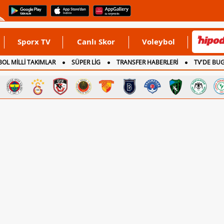
Sporx TV
Canlı Skor
Voleybol
OL MİLLİ TAKIMLAR
SÜPER LİG
TRANSFER HABERLERİ
TV'DE BU