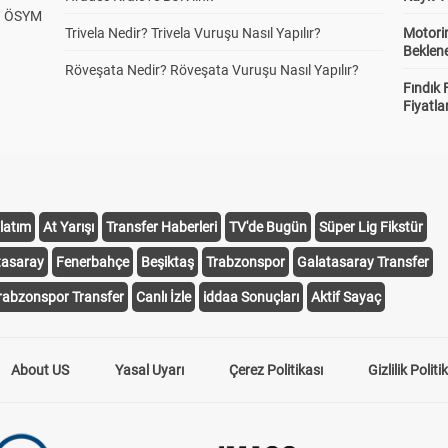
? ÖSYM
Trivela Nedir? Trivela Vuruşu Nasıl Yapılır?
Motorin
Beklene
Röveşata Nedir? Röveşata Vuruşu Nasıl Yapılır?
Fındık 
Fiyatla
latım
At Yarışı
Transfer Haberleri
TV'de Bugün
Süper Lig Fikstür
tasaray
Fenerbahçe
Beşiktaş
Trabzonspor
Galatasaray Transfer
rabzonspor Transfer
Canlı İzle
iddaa Sonuçları
Aktif Sayaç
About US
Yasal Uyarı
Çerez Politikası
Gizlilik Politi