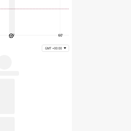
45'
60'
75'
GMT +00:00