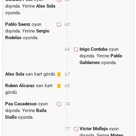
dışında. Yerine
Alex Sola
oyunda.
Pablo Saenz
oyun
63'
dışında. Yerine
Sergio
Rodelas
oyunda.
Inigo Cordoba
oyun
64'
dışında. Yerine
Pablo
Galdames
oyunda.
Alex Sola
sarı kart gördü
67'
Ruben Alcaraz
sarı kart
69'
gördü
Pau Casadesus
oyun
74'
dışında. Yerine
Baila
Diallo
oyunda.
Victor Mollejo
oyun
77'
dışında. Yerine
Mateo