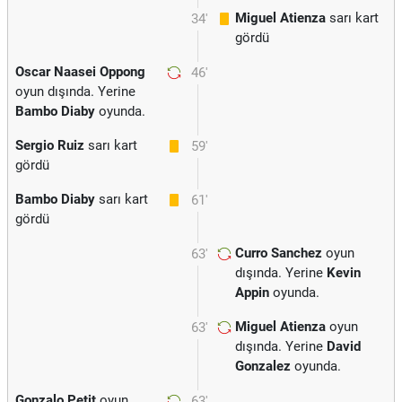
Miguel Atienza
sarı kart
34'
gördü
Oscar Naasei Oppong
46'
oyun dışında. Yerine
Bambo Diaby
oyunda.
Sergio Ruiz
sarı kart
59'
gördü
Bambo Diaby
sarı kart
61'
gördü
Curro Sanchez
oyun
63'
dışında. Yerine
Kevin
Appin
oyunda.
Miguel Atienza
oyun
63'
dışında. Yerine
David
Gonzalez
oyunda.
Gonzalo Petit
oyun
63'