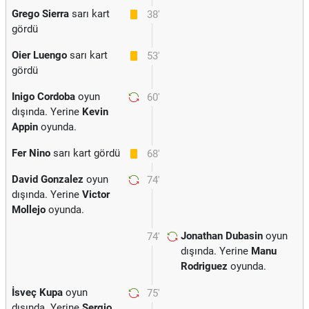
Grego Sierra
sarı kart
38'
gördü
Oier Luengo
sarı kart
53'
gördü
Inigo Cordoba
oyun
60'
dışında. Yerine
Kevin
Appin
oyunda.
Fer Nino
sarı kart gördü
68'
David Gonzalez
oyun
74'
dışında. Yerine
Victor
Mollejo
oyunda.
Jonathan Dubasin
oyun
74'
dışında. Yerine
Manu
Rodriguez
oyunda.
İsveç Kupa
oyun
75'
dışında. Yerine
Sergio