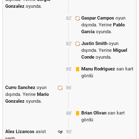
Gonzalez
oyunda.
Gaspar Campos
oyun
82'
dışında. Yerine
Pablo
Garcia
oyunda.
Justin Smith
oyun
82'
dışında. Yerine
Miguel
Conde
oyunda.
Manu Rodriguez
sarı kart
85'
gördü
Curro Sanchez
oyun
86'
dışında. Yerine
Mario
Gonzalez
oyunda.
Brian Olivan
sarı kart
88'
gördü
Alex Lizancos
asist
90'
yaptı.