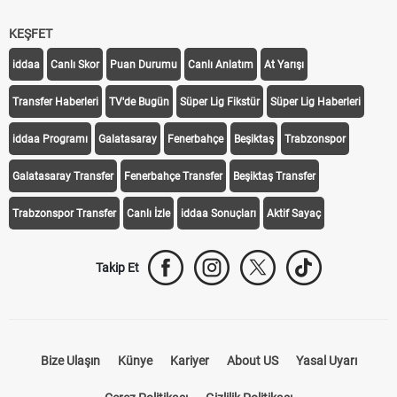
KEŞFET
iddaa
Canlı Skor
Puan Durumu
Canlı Anlatım
At Yarışı
Transfer Haberleri
TV'de Bugün
Süper Lig Fikstür
Süper Lig Haberleri
iddaa Programı
Galatasaray
Fenerbahçe
Beşiktaş
Trabzonspor
Galatasaray Transfer
Fenerbahçe Transfer
Beşiktaş Transfer
Trabzonspor Transfer
Canlı İzle
iddaa Sonuçları
Aktif Sayaç
Takip Et
Bize Ulaşın
Künye
Kariyer
About US
Yasal Uyarı