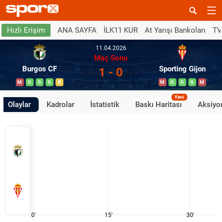
ANA SAYFA
İLK11 KUR
At Yarışı Bankoları
TV
Hızlı Erişim
11.04.2026
Maç Sonu
Burgos CF
Sporting Gijon
1 - 0
M
G
G
G
B
M
G
G
G
M
Yeni
Olaylar
Kadrolar
İstatistik
Baskı Haritası
Aksiyon
0'
15'
30'