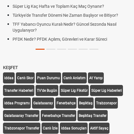
Süper Lig Kaç Hafta ve Toplam Kaç Maç Oynanır?
Türkiye'de Transfer Dönemi Ne Zaman Başlıyor ve Bitiyor?
TFF Yabancı Oyuncu Kuralı Nedir? Güncel Sezonda Nasıl
Uygulanıyor?
PFDK Nedir? PFDK Açılımı, Görevleri ve Karar Süreci
KEŞFET
iddaa
Canlı Skor
Puan Durumu
Canlı Anlatım
At Yarışı
Transfer Haberleri
TV'de Bugün
Süper Lig Fikstür
Süper Lig Haberleri
iddaa Programı
Galatasaray
Fenerbahçe
Beşiktaş
Trabzonspor
Galatasaray Transfer
Fenerbahçe Transfer
Beşiktaş Transfer
Trabzonspor Transfer
Canlı İzle
iddaa Sonuçları
Aktif Sayaç