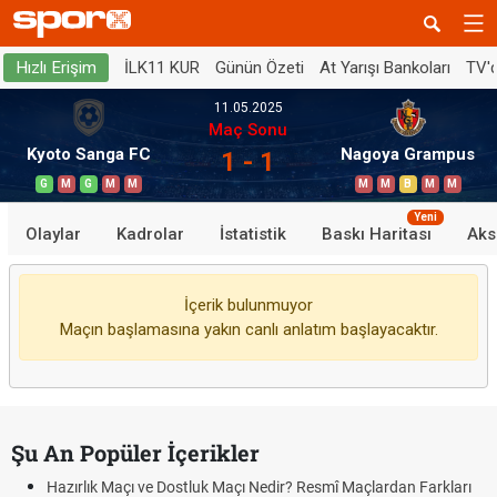
İLK11 KUR
Günün Özeti
At Yarışı Bankoları
TV'
Hızlı Erişim
11.05.2025
Maç Sonu
Kyoto Sanga FC
Nagoya Grampus
1 - 1
G
M
G
M
M
M
M
B
M
M
Yeni
Olaylar
Kadrolar
İstatistik
Baskı Haritası
Aks
İçerik bulunmuyor
Maçın başlamasına yakın canlı anlatım başlayacaktır.
Şu An Popüler İçerikler
Hazırlık Maçı ve Dostluk Maçı Nedir? Resmî Maçlardan Farkları