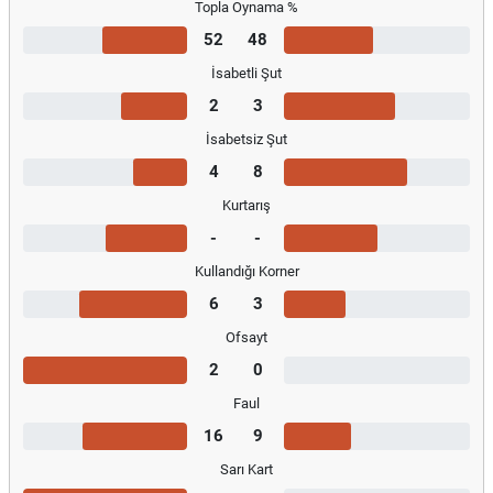
Topla Oynama %
52
48
İsabetli Şut
2
3
İsabetsiz Şut
4
8
Kurtarış
-
-
Kullandığı Korner
6
3
Ofsayt
2
0
Faul
16
9
Sarı Kart