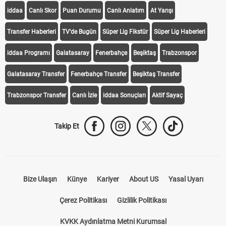
iddaa
Canlı Skor
Puan Durumu
Canlı Anlatım
At Yarışı
Transfer Haberleri
TV'de Bugün
Süper Lig Fikstür
Süper Lig Haberleri
iddaa Programı
Galatasaray
Fenerbahçe
Beşiktaş
Trabzonspor
Galatasaray Transfer
Fenerbahçe Transfer
Beşiktaş Transfer
Trabzonspor Transfer
Canlı İzle
iddaa Sonuçları
Aktif Sayaç
Takip Et
Bize Ulaşın
Künye
Kariyer
About US
Yasal Uyarı
Çerez Politikası
Gizlilik Politikası
KVKK Aydınlatma Metni Kurumsal