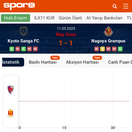
İLK11 KUR
Günün Özeti
At Yarışı Bankoları
TV
Hızlı Erişim
11.05.2025
Maç Sonu
Kyoto Sanga FC
Nagoya Grampus
1 - 1
G
M
G
M
M
M
B
M
M
G
Yeni
Yeni
İstatistik
Baskı Haritası
Aksiyon Haritası
Canlı Puan
0'
15'
30'