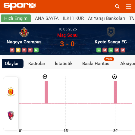
ANA SAYFA
İLK11 KUR
At Yarışı Bankoları
TV
Hızlı Erişim
10.05.2026
Maç Sonu
Nagoya Grampus
Kyoto Sanga FC
3 - 0
M
B
M
M
G
G
M
G
M
M
Yeni
Olaylar
Kadrolar
İstatistik
Baskı Haritası
Aksiyon
0'
15'
30'