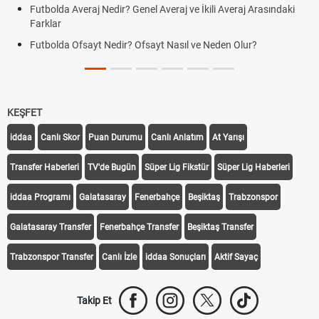
Futbolda Averaj Nedir? Genel Averaj ve İkili Averaj Arasındaki
Farklar
Futbolda Ofsayt Nedir? Ofsayt Nasıl ve Neden Olur?
KEŞFET
iddaa
Canlı Skor
Puan Durumu
Canlı Anlatım
At Yarışı
Transfer Haberleri
TV'de Bugün
Süper Lig Fikstür
Süper Lig Haberleri
iddaa Programı
Galatasaray
Fenerbahçe
Beşiktaş
Trabzonspor
Galatasaray Transfer
Fenerbahçe Transfer
Beşiktaş Transfer
Trabzonspor Transfer
Canlı İzle
iddaa Sonuçları
Aktif Sayaç
Takip Et