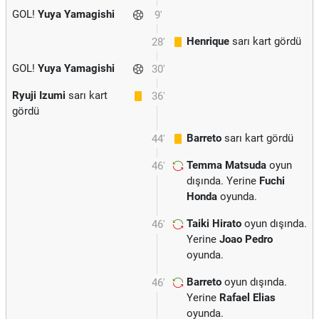
GOL!
Yuya Yamagishi
9'
Henrique
sarı kart gördü
28'
GOL!
Yuya Yamagishi
30'
Ryuji Izumi
sarı kart
36'
gördü
Barreto
sarı kart gördü
44'
Temma Matsuda
oyun
46'
dışında. Yerine
Fuchi
Honda
oyunda.
Taiki Hirato
oyun dışında.
46'
Yerine
Joao Pedro
oyunda.
Barreto
oyun dışında.
46'
Yerine
Rafael Elias
oyunda.