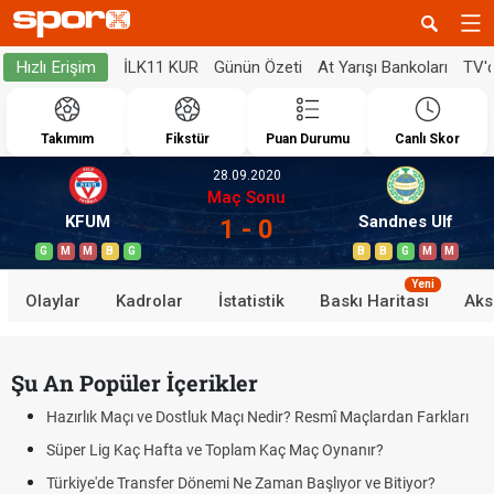
İLK11 KUR
Günün Özeti
At Yarışı Bankoları
TV'
Hızlı Erişim
Takımım
Fikstür
Puan Durumu
Canlı Skor
28.09.2020
Maç Sonu
KFUM
Sandnes Ulf
1 - 0
G
M
M
B
G
B
B
G
M
M
Yeni
Olaylar
Kadrolar
İstatistik
Baskı Haritası
Aks
Şu An Popüler İçerikler
Hazırlık Maçı ve Dostluk Maçı Nedir? Resmî Maçlardan Farkları
Süper Lig Kaç Hafta ve Toplam Kaç Maç Oynanır?
Türkiye'de Transfer Dönemi Ne Zaman Başlıyor ve Bitiyor?