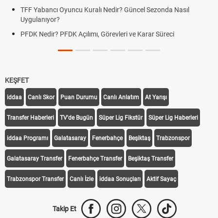
TFF Yabancı Oyuncu Kuralı Nedir? Güncel Sezonda Nasıl
Uygulanıyor?
PFDK Nedir? PFDK Açılımı, Görevleri ve Karar Süreci
KEŞFET
iddaa
Canlı Skor
Puan Durumu
Canlı Anlatım
At Yarışı
Transfer Haberleri
TV'de Bugün
Süper Lig Fikstür
Süper Lig Haberleri
iddaa Programı
Galatasaray
Fenerbahçe
Beşiktaş
Trabzonspor
Galatasaray Transfer
Fenerbahçe Transfer
Beşiktaş Transfer
Trabzonspor Transfer
Canlı İzle
iddaa Sonuçları
Aktif Sayaç
Takip Et