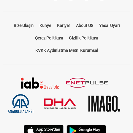
Bize Ulaşın
Künye
Kariyer
About US
Yasal Uyarı
Çerez Politikası
Gizlilik Politikası
KVKK Aydınlatma Metni Kurumsal