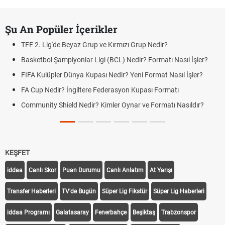
Şu An Popüler İçerikler
TFF 2. Lig'de Beyaz Grup ve Kırmızı Grup Nedir?
Basketbol Şampiyonlar Ligi (BCL) Nedir? Formatı Nasıl İşler?
FIFA Kulüpler Dünya Kupası Nedir? Yeni Format Nasıl İşler?
FA Cup Nedir? İngiltere Federasyon Kupası Formatı
Community Shield Nedir? Kimler Oynar ve Formatı Nasıldır?
KEŞFET
iddaa
Canlı Skor
Puan Durumu
Canlı Anlatım
At Yarışı
Transfer Haberleri
TV'de Bugün
Süper Lig Fikstür
Süper Lig Haberleri
iddaa Programı
Galatasaray
Fenerbahçe
Beşiktaş
Trabzonspor