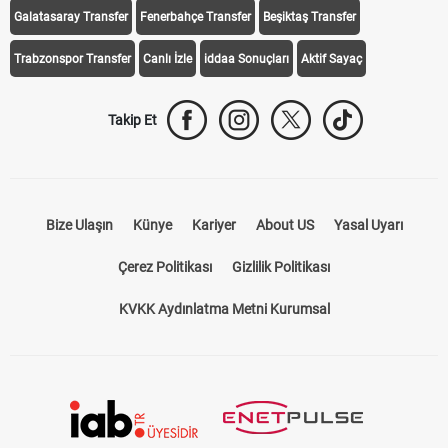
Galatasaray Transfer
Fenerbahçe Transfer
Beşiktaş Transfer
Trabzonspor Transfer
Canlı İzle
iddaa Sonuçları
Aktif Sayaç
Takip Et
Bize Ulaşın
Künye
Kariyer
About US
Yasal Uyarı
Çerez Politikası
Gizlilik Politikası
KVKK Aydınlatma Metni Kurumsal