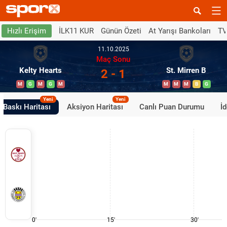
İLK11 KUR
Günün Özeti
At Yarışı Bankoları
TV
Hızlı Erişim
11.10.2025
Maç Sonu
Kelty Hearts
St. Mirren B
2 - 1
M
G
M
G
M
M
M
M
B
G
Yeni
Yeni
Baskı Haritası
Aksiyon Haritası
Canlı Puan Durumu
İ
0'
15'
30'