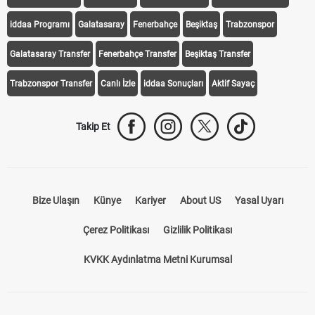
iddaa Programı
Galatasaray
Fenerbahçe
Beşiktaş
Trabzonspor
Galatasaray Transfer
Fenerbahçe Transfer
Beşiktaş Transfer
Trabzonspor Transfer
Canlı İzle
iddaa Sonuçları
Aktif Sayaç
Takip Et
Bize Ulaşın
Künye
Kariyer
About US
Yasal Uyarı
Çerez Politikası
Gizlilik Politikası
KVKK Aydınlatma Metni Kurumsal