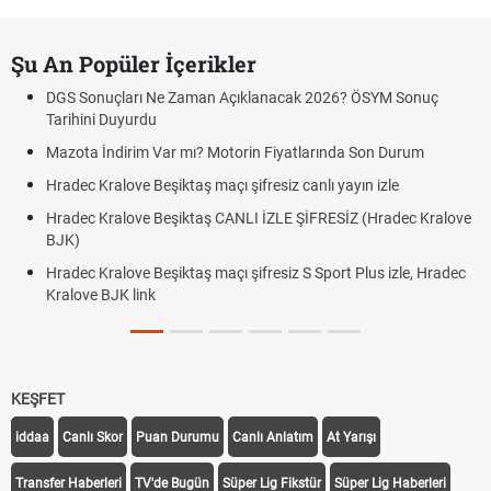
Şu An Popüler İçerikler
DGS Sonuçları Ne Zaman Açıklanacak 2026? ÖSYM Sonuç
Tarihini Duyurdu
Mazota İndirim Var mı? Motorin Fiyatlarında Son Durum
Hradec Kralove Beşiktaş maçı şifresiz canlı yayın izle
Hradec Kralove Beşiktaş CANLI İZLE ŞİFRESİZ (Hradec Kralove
BJK)
Hradec Kralove Beşiktaş maçı şifresiz S Sport Plus izle, Hradec
Kralove BJK link
KEŞFET
iddaa
Canlı Skor
Puan Durumu
Canlı Anlatım
At Yarışı
Transfer Haberleri
TV'de Bugün
Süper Lig Fikstür
Süper Lig Haberleri