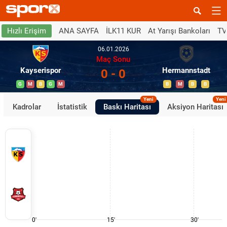
ANA SAYFA
İLK11 KUR
At Yarışı Bankoları
TV
Hızlı Erişim
06.01.2026
Maç Sonu
Kayserispor
Hermannstadt
0 - 0
G
M
B
G
M
B
M
B
B
Yeni
Yeni
Kadrolar
İstatistik
Baskı Haritası
Aksiyon Haritası
0'
15'
30'