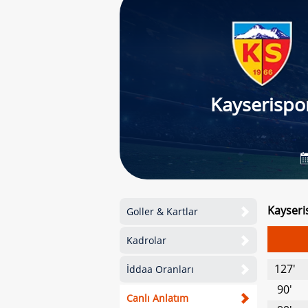
Kayserispo
Kayseri
Goller & Kartlar
Kadrolar
127'
İddaa Oranları
90'
Canlı Anlatım