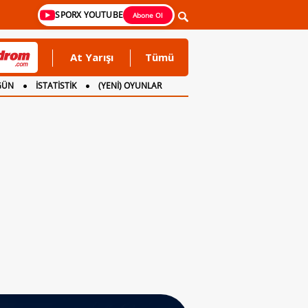
SPORX YOUTUBE
Abone Ol
At Yarışı
Tümü
GÜN
İSTATİSTİK
(YENİ) OYUNLAR