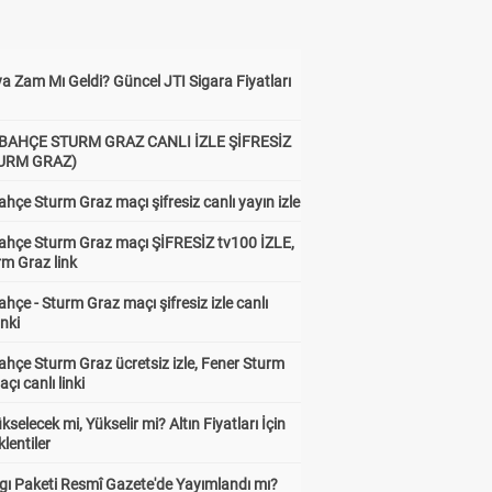
r.
e Nicolo Zaniolo ve Metehan Baltacı
a Zam Mı Geldi? Güncel JTI Sigara Fiyatları
BAHÇE STURM GRAZ CANLI İZLE ŞİFRESİZ
TURM GRAZ)
hçe Sturm Graz maçı şifresiz canlı yayın izle
ahçe Sturm Graz maçı ŞİFRESİZ tv100 İZLE,
rm Graz link
hçe - Sturm Graz maçı şifresiz izle canlı
inki
hçe Sturm Graz ücretsiz izle, Fener Sturm
çı canlı linki
ükselecek mi, Yükselir mi? Altın Fiyatları İçin
lentiler
karşıya kalan futbolcu sol çaprazdan
gı Paketi Resmî Gazete'de Yayımlandı mı?