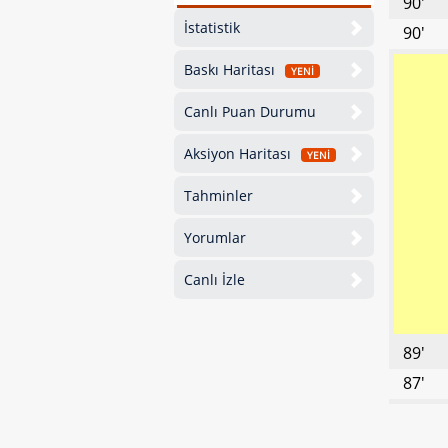
90'
İstatistik
90'
Baskı Haritası
YENİ
Canlı Puan Durumu
Aksiyon Haritası
YENİ
Tahminler
Yorumlar
Canlı İzle
89'
87'
86'
84'