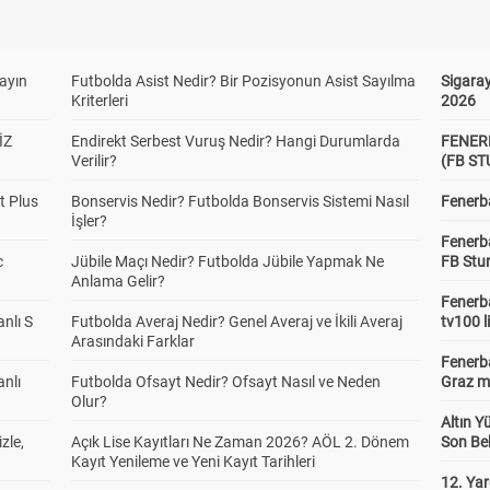
Galatasaray topu kendi yarı alanından yavaş paslarla çıkarmaya çalışıyo
Galatasaray'da Roland Sallai ve Yunus Akgün oyundan çıkarken yerlerin
girdi.
yayın
Futbolda Asist Nedir? Bir Pozisyonun Asist Sayılma
Sigaray
Kriterleri
2026
Galatasaray'da Günay Güvenç sarı kart gördü
İZ
Endirekt Serbest Vuruş Nedir? Hangi Durumlarda
FENER
Verilir?
(FB S
t Plus
Bonservis Nedir? Futbolda Bonservis Sistemi Nasıl
Fenerba
İşler?
Fenerb
c
Jübile Maçı Nedir? Futbolda Jübile Yapmak Ne
FB Stu
Anlama Gelir?
Fenerba
anlı S
Futbolda Averaj Nedir? Genel Averaj ve İkili Averaj
tv100 l
Arasındaki Farklar
Fenerba
anlı
Futbolda Ofsayt Nedir? Ofsayt Nasıl ve Neden
Graz ma
Olur?
Altın Y
zle,
Açık Lise Kayıtları Ne Zaman 2026? AÖL 2. Dönem
Son Bek
Kayserispor Miguel Cardoso ile sol kanattan etkili geldi. Günay ile arşı 
Kayıt Yenileme ve Yeni Kayıt Tarihleri
vuruşunda kaleyi bulamadı.
12. Yar