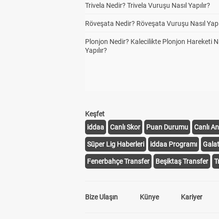
Trivela Nedir? Trivela Vuruşu Nasıl Yapılır?
76'
74'
Röveşata Nedir? Röveşata Vuruşu Nasıl Yapı
72'
Plonjon Nedir? Kalecilikte Plonjon Hareketi N
Yapılır?
70'
69'
66'
63'
Keşfet
iddaa
Canlı Skor
Puan Durumu
Canlı An
60'
Süper Lig Haberleri
iddaa Programı
Gala
59'
Fenerbahçe Transfer
Beşiktaş Transfer
T
58'
57'
Bize Ulaşın
Künye
Kariyer
56'
55'