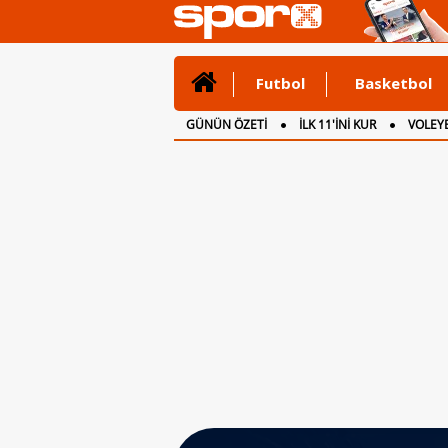
Futbol
Basketbol
GÜNÜN ÖZETİ
İLK 11'İNİ KUR
VOLEYB
CANLI ANLATIM
İNGİLTERE