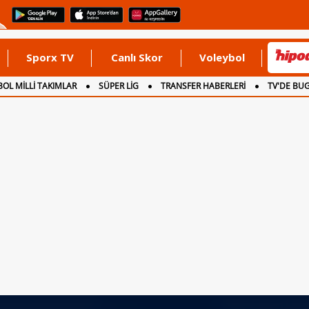
Sporx TV
Canlı Skor
Voleybol
OL MİLLİ TAKIMLAR
SÜPER LİG
TRANSFER HABERLERİ
TV'DE BU