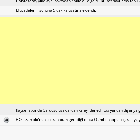
Galatasaray yine aynı noktadan Zaniolo ile geldi. Bu kez savunma topu 
Mücadelenin sonuna 5 dakika uzatma eklendi.
Kayserispor'da Cardoso uzaklardan kaleyi denedi, top yandan dışarıya gi
GOL! Zaniolo'nun sol kanattan getirdiği topta Osimhen topu boş kaleye y
Galatasaray'da Torreira yerini Berkan Kutlu'ya bıraktı.
Kayserispor taraftarı kalecileri Bilal'e tepki gösteriyor.