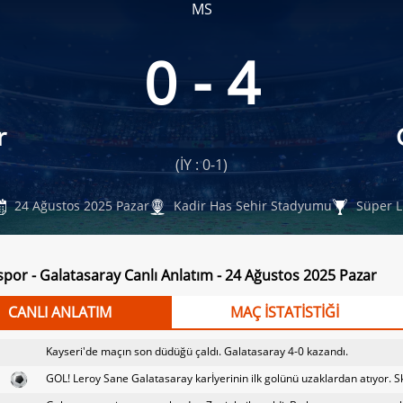
MS
0 - 4
r
(İY : 0-1)
24 Ağustos 2025 Pazar
Kadir Has Sehir Stadyumu
Süper L
spor - Galatasaray Canlı Anlatım - 24 Ağustos 2025 Pazar
CANLI ANLATIM
MAÇ İSTATİSTİĞİ
Kayseri'de maçın son düdüğü çaldı. Galatasaray 4-0 kazandı.
GOL! Leroy Sane Galatasaray karİyerinin ilk golünü uzaklardan atıyor. Sk