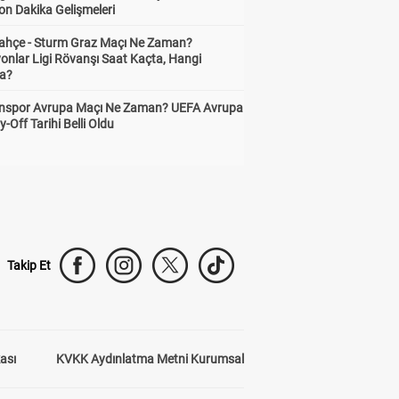
on Dakika Gelişmeleri
gördü.
r geliştiriyor.
ahçe - Sturm Graz Maçı Ne Zaman?
onlar Ligi Rövanşı Saat Kaçta, Hangi
 Jacobs oyundan çıktı.
a?
arimi ve Carlos Mane dahil oldu.
nspor Avrupa Maçı Ne Zaman? UEFA Avrupa
ığı büyük boşlukta uzak mesafeden
y-Off Tarihi Belli Oldu
rtarışla topun ağlarla buluşmasını
, karar aut.
ndi aralarında tek paslar yapıyorlar.
ku oyundan çıktı
Takip Et
le buluşturdu. Alman yıldızın şutu yandan
enin çok üzerinden auta gitti.
kası
KVKK Aydınlatma Metni Kurumsal
devam etti