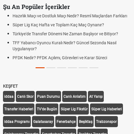
Şu An Popüler İçerikler
Hazırlık Maçı ve Dostluk Maçı Nedir? Resmî Maçlardan Farkları
Süper Lig Kaç Hafta ve Toplam Kaç Maç Oynanır?
Türkiye'de Transfer Dönemi Ne Zaman Başlıyor ve Bitiyor?
TFF Yabancı Oyuncu Kuralı Nedir? Güncel Sezonda Nasıl
Uygulanıyor?
PFDK Nedir? PFDK Açılımı, Görevleri ve Karar Süreci
KEŞFET
iddaa
Canlı Skor
Puan Durumu
Canlı Anlatım
At Yarışı
Transfer Haberleri
TV'de Bugün
Süper Lig Fikstür
Süper Lig Haberleri
iddaa Programı
Galatasaray
Fenerbahçe
Beşiktaş
Trabzonspor