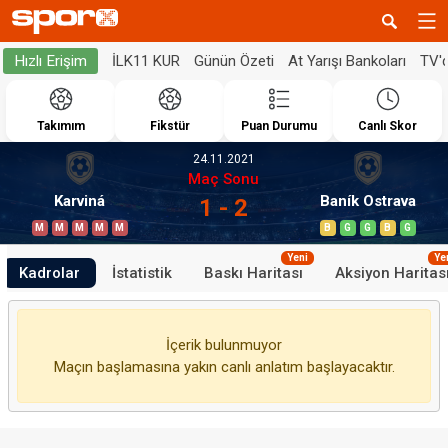
İLK11 KUR
Günün Özeti
At Yarışı Bankoları
TV'
Hızlı Erişim
Takımım
Fikstür
Puan Durumu
Canlı Skor
24.11.2021
Maç Sonu
Karviná
Baník Ostrava
1 - 2
M
M
M
M
M
B
G
G
B
G
Yeni
Ye
Kadrolar
İstatistik
Baskı Haritası
Aksiyon Haritas
İçerik bulunmuyor
Maçın başlamasına yakın canlı anlatım başlayacaktır.