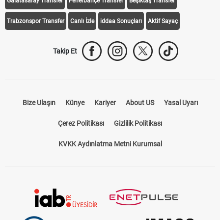
Galatasaray Transfer
Fenerbahçe Transfer
Beşiktaş Transfer
Trabzonspor Transfer
Canlı İzle
iddaa Sonuçları
Aktif Sayaç
Takip Et
Bize Ulaşın
Künye
Kariyer
About US
Yasal Uyarı
Çerez Politikası
Gizlilik Politikası
KVKK Aydınlatma Metni Kurumsal