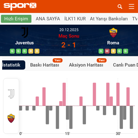
ANA SAYFA
İLK11 KUR
At Yarışı Bankoları
TV
Hızlı Erişim
20.12.2025
Maç Sonu
Juventus
Roma
2 - 1
G
G
G
B
B
G
M
B
G
G
Yeni
Yeni
İstatistik
Baskı Haritası
Aksiyon Haritası
Canlı Puan
0'
15'
30'