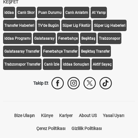
KEŞFET
iddaa
Canlı Skor
Puan Durumu
Canlı Anlatım
At Yarışı
Transfer Haberleri
TV'de Bugün
Süper Lig Fikstür
Süper Lig Haberleri
iddaa Programı
Galatasaray
Fenerbahçe
Beşiktaş
Trabzonspor
Galatasaray Transfer
Fenerbahçe Transfer
Beşiktaş Transfer
Trabzonspor Transfer
Canlı İzle
iddaa Sonuçları
Aktif Sayaç
Takip Et
Bize Ulaşın
Künye
Kariyer
About US
Yasal Uyarı
Çerez Politikası
Gizlilik Politikası