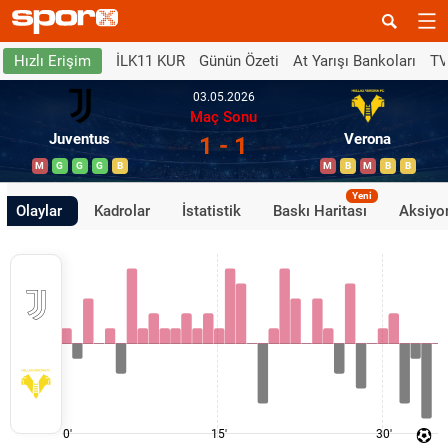
İLK11 KUR
Günün Özeti
At Yarışı Bankoları
TV
Hızlı Erişim
03.05.2026
Maç Sonu
Juventus
Verona
1 - 1
M
G
G
G
B
M
B
M
B
B
Yeni
Olaylar
Kadrolar
İstatistik
Baskı Haritası
Aksiyon
0'
15'
30'