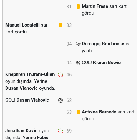
Martin Frese
sarı kart
31'
gördü
Manuel Locatelli
sarı
33'
kart gördü
Domagoj Bradaric
asist
34'
yaptı.
GOL!
Kieron Bowie
34'
Khephren Thuram-Ulien
46'
oyun dışında. Yerine
Dusan Vlahovic
oyunda.
GOL!
Dusan Vlahovic
62'
Antoine Bernede
sarı kart
63'
gördü
Jonathan David
oyun
69'
dışında. Yerine
Fabio