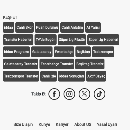
KEŞFET
iddaa
Canlı Skor
Puan Durumu
Canlı Anlatım
At Yarışı
Transfer Haberleri
TV'de Bugün
Süper Lig Fikstür
Süper Lig Haberleri
iddaa Programı
Galatasaray
Fenerbahçe
Beşiktaş
Trabzonspor
Galatasaray Transfer
Fenerbahçe Transfer
Beşiktaş Transfer
Trabzonspor Transfer
Canlı İzle
iddaa Sonuçları
Aktif Sayaç
Takip Et
Bize Ulaşın
Künye
Kariyer
About US
Yasal Uyarı