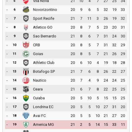
-
Vila Nova
21
10
4
7
27
25
34
5
-
Novorizontino
20
9
6
5
32
19
33
6
-
Sport Recife
21
7
11
3
26
19
32
7
-
Atletico GO
20
8
7
5
23
20
31
8
-
Sao Bernardo
21
8
6
7
31
24
30
9
-
CRB
20
8
5
7
31
32
29
10
-
Goias
20
8
5
7
21
26
29
11
-
Athletic Club
20
6
10
4
19
18
28
12
-
Botafogo SP
21
7
6
8
26
22
27
13
-
Nautico
20
7
4
9
24
24
25
14
-
Ceara
21
6
7
8
22
25
25
15
-
Cuiaba
20
5
10
5
15
15
25
16
-
Londrina EC
20
5
5
10
27
31
20
17
-
Avai FC
20
5
5
10
21
27
20
18
-
America MG
21
2
5
14
15
33
11
19