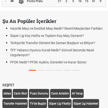
-
Ponte Preta
21
2
3
16
15
41
9
20
Şu An Popüler İçerikler
Hazırlık Maçı ve Dostluk Maçı Nedir? Resmî Maçlardan Farkları
Süper Lig Kaç Hafta ve Toplam Kaç Maç Oynanır?
Türkiye'de Transfer Dönemi Ne Zaman Başlıyor ve Bitiyor?
TFF Yabancı Oyuncu Kuralı Nedir? Güncel Sezonda Nasıl
Uygulanıyor?
PFDK Nedir? PFDK Açılımı, Görevleri ve Karar Süreci
KEŞFET
iddaa
Canlı Skor
Puan Durumu
Canlı Anlatım
At Yarışı
Transfer Haberleri
TV'de Bugün
Süper Lig Fikstür
Süper Lig Haberleri