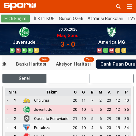
İLK11 KUR
Günün Özeti
At Yarışı Bankoları
TV'
Hızlı Erişim
30.05.2026
Maç Sonu
Juventude
America MG
3 - 0
G
M
G
G
B
M
G
M
B
B
Yeni
Yeni
stik
Baskı Haritası
Aksiyon Haritası
Canlı Puan Dur
Genel
İç Saha
Dış Saha
Sıra
Takım
O
G
B
M
A
Y
P
-
Criciuma
20
11
7
2
23
12
40
1
-
Juventude
20
10
5
5
22
12
35
2
-
Operario Ferroviario
21
10
5
6
29
28
35
3
-
Fortaleza
20
10
4
6
23
19
34
4