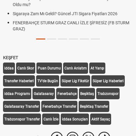
Oldu mu?
Sigaraya Zam Mı Geldi? Güncel JTI Sigara Fiyatları 2026
FENERBAHÇE STURM GRAZ CANLI İZLE ŞİFRESİZ (FB STURM
GRAZ)
KEŞFET
iddaa
Canlı Skor
Puan Durumu
Canlı Anlatım
At Yarışı
Transfer Haberleri
TV'de Bugün
Süper Lig Fikstür
Süper Lig Haberleri
iddaa Programı
Galatasaray
Fenerbahçe
Beşiktaş
Trabzonspor
Galatasaray Transfer
Fenerbahçe Transfer
Beşiktaş Transfer
Trabzonspor Transfer
Canlı İzle
iddaa Sonuçları
Aktif Sayaç