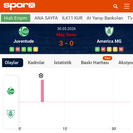
ANA SAYFA
İLK11 KUR
At Yarışı Bankoları
TV
Hızlı Erişim
30.05.2026
Maç Sonu
Juventude
America MG
3 - 0
G
M
G
G
B
G
M
B
B
M
Yeni
Olaylar
Kadrolar
İstatistik
Baskı Haritası
Aksiyon
0'
15'
30'