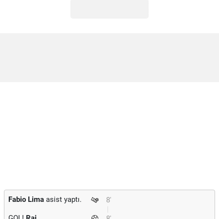
Fabio Lima
asist yaptı.
8'
GOL!
Rai
8'