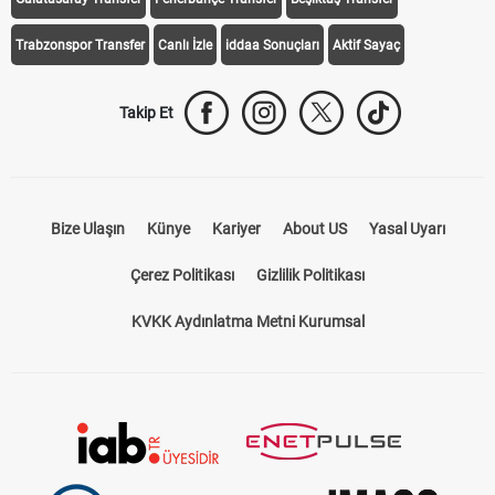
Trabzonspor Transfer
Canlı İzle
iddaa Sonuçları
Aktif Sayaç
Takip Et
Bize Ulaşın
Künye
Kariyer
About US
Yasal Uyarı
Çerez Politikası
Gizlilik Politikası
KVKK Aydınlatma Metni Kurumsal