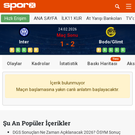
ANA SAYFA
İLK11 KUR
At Yarışı Bankoları
TV'
Hızlı Erişim
24.02.2026
Maç Sonu
Inter
Bodo/Glimt
1 - 2
B
G
G
B
B
B
G
G
G
G
Yeni
Olaylar
Kadrolar
İstatistik
Baskı Haritası
Aks
İçerik bulunmuyor
Maçın başlamasına yakın canlı anlatım başlayacaktır.
Şu An Popüler İçerikler
DGS Sonuçları Ne Zaman Açıklanacak 2026? ÖSYM Sonuç