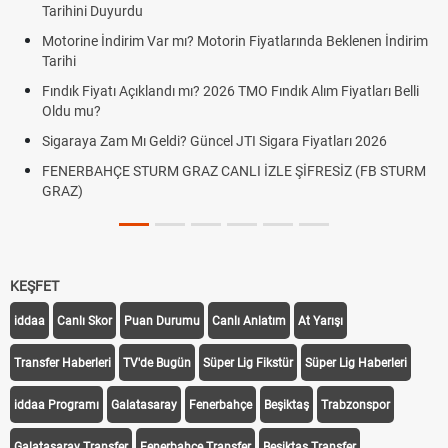
Tarihini Duyurdu
Motorine İndirim Var mı? Motorin Fiyatlarında Beklenen İndirim
Tarihi
Fındık Fiyatı Açıklandı mı? 2026 TMO Fındık Alım Fiyatları Belli
Oldu mu?
Sigaraya Zam Mı Geldi? Güncel JTI Sigara Fiyatları 2026
FENERBAHÇE STURM GRAZ CANLI İZLE ŞİFRESİZ (FB STURM
GRAZ)
KEŞFET
iddaa
Canlı Skor
Puan Durumu
Canlı Anlatım
At Yarışı
Transfer Haberleri
TV'de Bugün
Süper Lig Fikstür
Süper Lig Haberleri
iddaa Programı
Galatasaray
Fenerbahçe
Beşiktaş
Trabzonspor
Galatasaray Transfer
Fenerbahçe Transfer
Beşiktaş Transfer