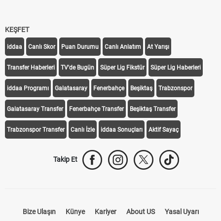
KEŞFET
iddaa
Canlı Skor
Puan Durumu
Canlı Anlatım
At Yarışı
Transfer Haberleri
TV'de Bugün
Süper Lig Fikstür
Süper Lig Haberleri
iddaa Programı
Galatasaray
Fenerbahçe
Beşiktaş
Trabzonspor
Galatasaray Transfer
Fenerbahçe Transfer
Beşiktaş Transfer
Trabzonspor Transfer
Canlı İzle
iddaa Sonuçları
Aktif Sayaç
Takip Et
Bize Ulaşın
Künye
Kariyer
About US
Yasal Uyarı