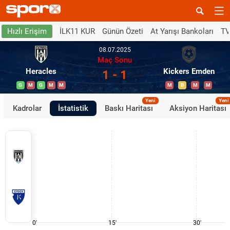
İLK11 KUR
Günün Özeti
At Yarışı Bankoları
TV
Hızlı Erişim
08.07.2025
Maç Sonu
Heracles
Kickers Emden
1 - 1
G
M
G
M
M
M
B
M
M
Yeni
Yeni
Kadrolar
İstatistik
Baskı Haritası
Aksiyon Haritası
0'
15'
30'