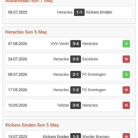
Aralarındaki son 1 maç
08.07.2025
Heracles
1-1
Kickers Emden
Heracles Son 5 Maç
07.08.2026
VVV-Venlo
3-4
Heracles
G
24.07.2026
Heracles
3-5
Excelsior
M
08.07.2026
Heracles
2-1
FC Groningen
G
17.05.2026
Heracles
1-2
FC Groningen
M
10.05.2026
Telstar
3-0
Heracles
M
Kickers Emden Son 5 Maç
19.07.2025
Kickers Emden
1-3
Werder Bremen
M