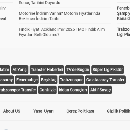
Sonuç Tarihini Duyurdu
lır?
Fenerb
Motorine İndirim Var mı? Motorin Fiyatlarında
Şampiy
Beklenen İndirim Tarihi
Kanald
asıl
Fındık Fiyatı Açıklandı mı? 2026 TMO Fındık Alım
Trabzo
Fiyatları Belli Oldu mu?
Ligi Pla
latım
At Yarışı
Transfer Haberleri
TV'de Bugün
Süper Lig Fikstür
tasaray
Fenerbahçe
Beşiktaş
Trabzonspor
Galatasaray Transfer
rabzonspor Transfer
Canlı İzle
iddaa Sonuçları
Aktif Sayaç
About US
Yasal Uyarı
Çerez Politikası
Gizlilik Politi