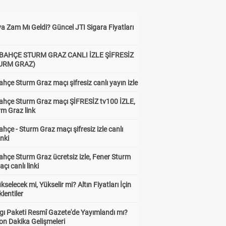
a Zam Mı Geldi? Güncel JTI Sigara Fiyatları
BAHÇE STURM GRAZ CANLI İZLE ŞİFRESİZ
TURM GRAZ)
hçe Sturm Graz maçı şifresiz canlı yayın izle
ahçe Sturm Graz maçı ŞİFRESİZ tv100 İZLE,
rm Graz link
hçe - Sturm Graz maçı şifresiz izle canlı
inki
hçe Sturm Graz ücretsiz izle, Fener Sturm
çı canlı linki
ükselecek mi, Yükselir mi? Altın Fiyatları İçin
lentiler
gı Paketi Resmî Gazete'de Yayımlandı mı?
on Dakika Gelişmeleri