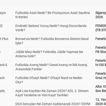
yayın
Futbolda Asist Nedir? Bir Pozisyonun Asist Sayılma
Sigaray
Kriterleri
2026
İZ
Endirekt Serbest Vuruş Nedir? Hangi Durumlarda
FENER
Verilir?
(FB S
t Plus
Bonservis Nedir? Futbolda Bonservis Sistemi Nasıl
Fenerba
İşler?
Fenerb
c
Jübile Maçı Nedir? Futbolda Jübile Yapmak Ne
FB Stu
Anlama Gelir?
Fenerba
anlı S
Futbolda Averaj Nedir? Genel Averaj ve İkili Averaj
tv100 l
Arasındaki Farklar
Fenerba
anlı
Futbolda Ofsayt Nedir? Ofsayt Nasıl ve Neden
Graz ma
Olur?
Altın Y
zle,
Açık Lise Kayıtları Ne Zaman 2026? AÖL 2. Dönem
Son Bek
Kayıt Yenileme ve Yeni Kayıt Tarihleri
12. Yar
DGS Sonuçları Ne Zaman Açıklanacak 2026? ÖSYM
2026 S