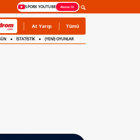
SPORX YOUTUBE
Abone Ol
At Yarışı
Tümü
GÜN
İSTATİSTİK
(YENİ) OYUNLAR