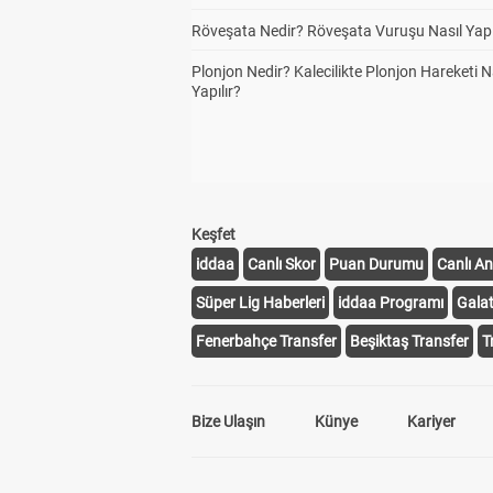
Röveşata Nedir? Röveşata Vuruşu Nasıl Yapı
Plonjon Nedir? Kalecilikte Plonjon Hareketi N
Yapılır?
Keşfet
iddaa
Canlı Skor
Puan Durumu
Canlı An
Süper Lig Haberleri
iddaa Programı
Gala
Fenerbahçe Transfer
Beşiktaş Transfer
T
Bize Ulaşın
Künye
Kariyer