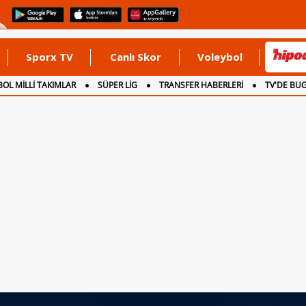
Sporx TV
Canlı Skor
Voleybol
OL MİLLİ TAKIMLAR
SÜPER LİG
TRANSFER HABERLERİ
TV'DE BU