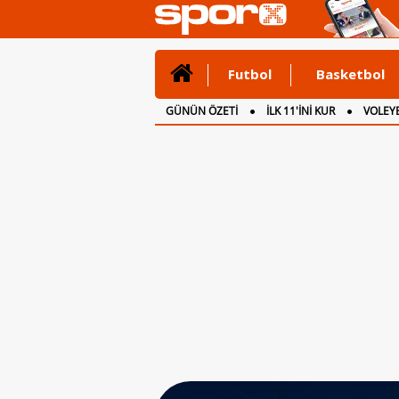
Futbol
Basketbol
GÜNÜN ÖZETİ
İLK 11'İNİ KUR
VOLEYB
CANLI ANLATIM
İNGİLTERE